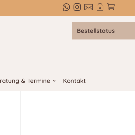



~

Bestellstatus
ratung & Termine
Kontakt