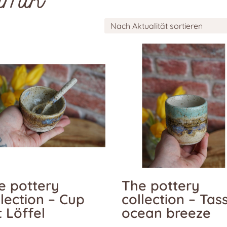
tät
e pottery
The pottery
llection – Cup
collection – Tas
t Löffel
ocean breeze