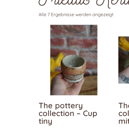
Nach
Alle 7 Ergebnisse werden angezeigt
Aktuali
sortiert
The pottery
Th
collection – Cup
co
tiny
mi