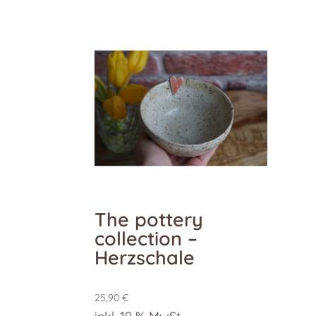
The pottery
collection –
Herzschale
25,90
€