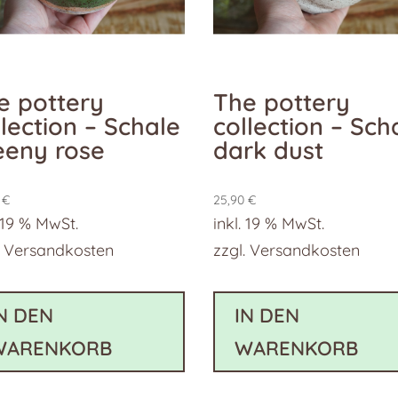
e pottery
The pottery
llection – Schale
collection – Sch
eeny rose
dark dust
0
€
25,90
€
. 19 % MwSt.
inkl. 19 % MwSt.
.
Versandkosten
zzgl.
Versandkosten
N DEN
IN DEN
WARENKORB
WARENKORB