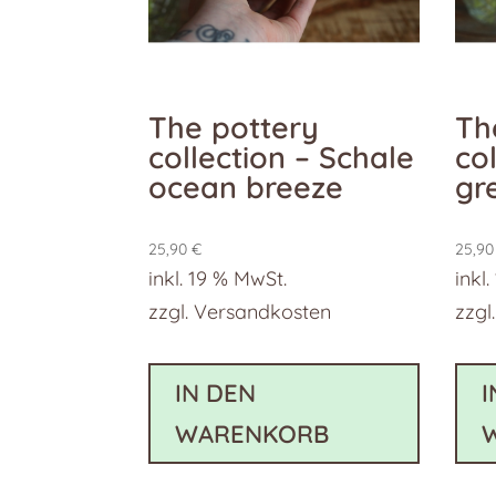
The pottery
Th
collection – Schale
co
ocean breeze
gr
25,90
€
25,9
inkl. 19 % MwSt.
inkl
zzgl.
Versandkosten
zzgl
IN DEN
I
WARENKORB