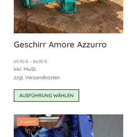
Geschirr Amore Azzurro
69,90
€
–
84,90
€
inkl. MwSt.
zzgl.
Versandkosten
Dieses
AUSFÜHRUNG WÄHLEN
Produkt
weist
mehrere
Angebot!
Varianten
auf.