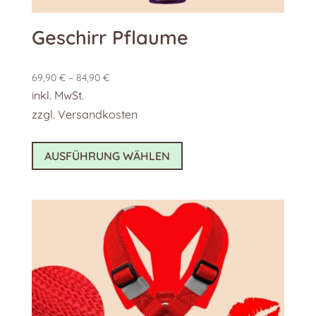
Geschirr Pflaume
69,90
€
–
84,90
€
inkl. MwSt.
zzgl.
Versandkosten
Dieses
AUSFÜHRUNG WÄHLEN
Produkt
weist
mehrere
Varianten
auf.
Die
Optionen
können