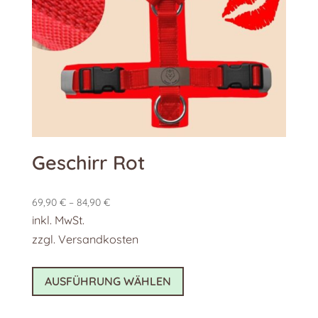
auf
der
Produktseite
gewählt
werden
Geschirr Rot
69,90
€
–
84,90
€
inkl. MwSt.
zzgl.
Versandkosten
Dieses
AUSFÜHRUNG WÄHLEN
Produkt
weist