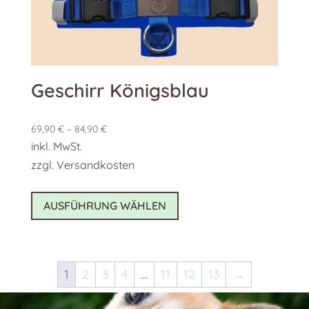
gewählt
werden
Geschirr Königsblau
69,90
€
–
84,90
€
inkl. MwSt.
zzgl.
Versandkosten
Dieses
AUSFÜHRUNG WÄHLEN
Produkt
weist
mehrere
Varianten
1
2
3
4
…
11
12
13
→
auf.