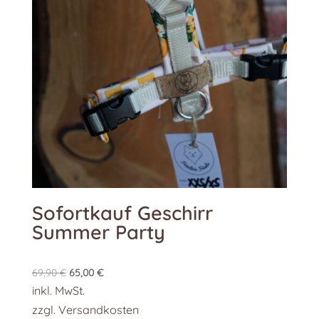
gewählt
werden
Sofortkauf Geschirr
Summer Party
Ursprünglicher
Aktueller
69,90
€
65,00
€
Preis
Preis
inkl. MwSt.
war:
ist:
zzgl.
Versandkosten