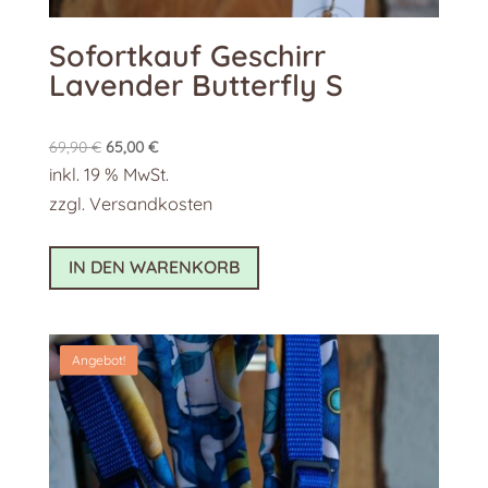
Sofortkauf Geschirr
Lavender Butterfly S
Ursprünglicher
Aktueller
69,90
€
65,00
€
Preis
Preis
inkl. 19 % MwSt.
war:
ist:
zzgl.
Versandkosten
69,90 €
65,00 €.
IN DEN WARENKORB
Angebot!