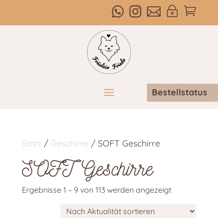



~

Bestellstatus
Start
/
Geschirre
/ SOFT Geschirre
SOFT Geschirre
Nach
Ergebnisse 1 – 9 von 113 werden angezeigt
Aktualität
sortiert