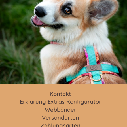
Die
Optionen
können
auf
der
Produktseite
gewählt
werden
Kontakt
Erklärung Extras Konfigurator
Webbänder
Versandarten
Zahlungsarten