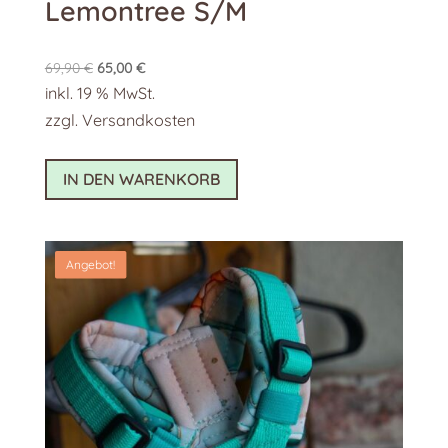
Lemontree S/M
Ursprünglicher
Aktueller
69,90
€
65,00
€
Preis
Preis
inkl. 19 % MwSt.
war:
ist:
zzgl.
Versandkosten
69,90 €
65,00 €.
IN DEN WARENKORB
Angebot!