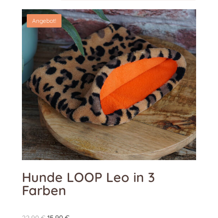
Angebot!
Hunde LOOP Leo in 3
Farben
Ursprünglicher
Aktueller
22,90
€
15,90
€