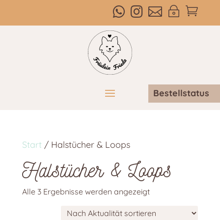



~

Bestellstatus
Start
/ Halstücher & Loops
Halstücher & Loops
Nach
Alle 3 Ergebnisse werden angezeigt
Aktualität
sortiert