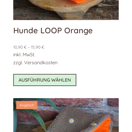
gewählt
werden
Hunde LOOP Orange
10,90
€
–
15,90
€
inkl. MwSt.
zzgl.
Versandkosten
Dieses
AUSFÜHRUNG WÄHLEN
Produkt
weist
mehrere
Angebot!
Varianten
auf.
Die