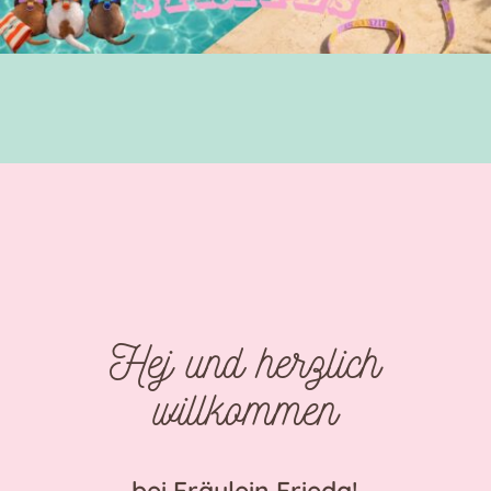
Hej und herzlich
willkommen
bei Fräulein Frieda!