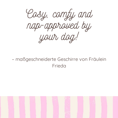
Cosy, comfy and
nap-approved by
your dog!
– maßgeschneiderte Geschirre von Fräulein
Frieda