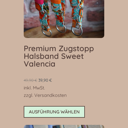
Produktseite
gewählt
werden
Premium Zugstopp
Halsband Sweet
Valencia
Ursprünglicher
Aktueller
49,90
€
39,90
€
inkl. MwSt.
Preis
Preis
zzgl.
Versandkosten
war:
ist:
49,90 €
39,90 €.
Dieses
AUSFÜHRUNG WÄHLEN
Produkt
weist
mehrere