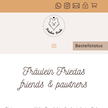



~

Bestellstatus
Fräulein Friedas
friends & pawtners