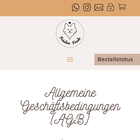



~

Bestellstatus
Allgemeine
Geschäftsbedingungen
(AGB)