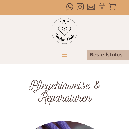



~

Bestellstatus
Pflegehinweise &
Reparaturen