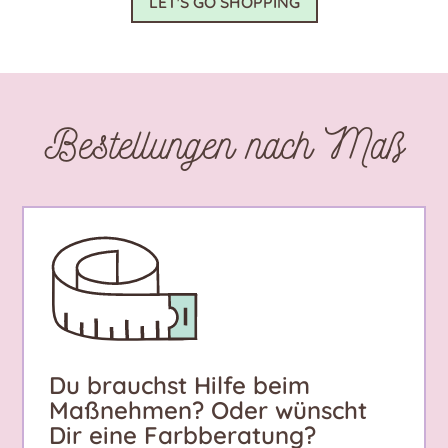
LET'S GO SHOPPING
auf.
Die
Optionen
können
auf
Bestellungen nach Maß
der
Produktseite
gewählt
werden
Du brauchst Hilfe beim
Maßnehmen? Oder wünscht
Dir eine Farbberatung?