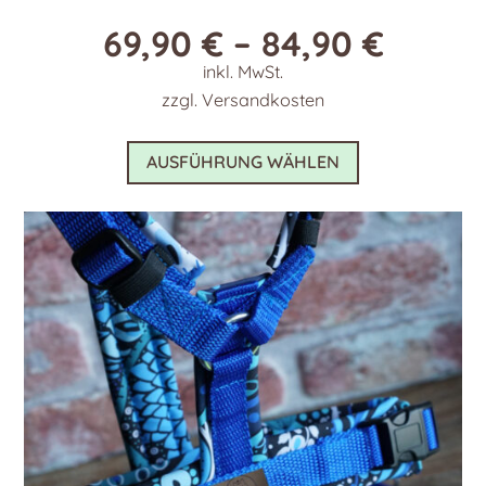
69,90
€
–
84,90
€
inkl. MwSt.
zzgl.
Versandkosten
Dieses
AUSFÜHRUNG WÄHLEN
Produkt
weist
mehrere
Varianten
auf.
Die
Optionen
können
auf
der
Produktseite
gewählt