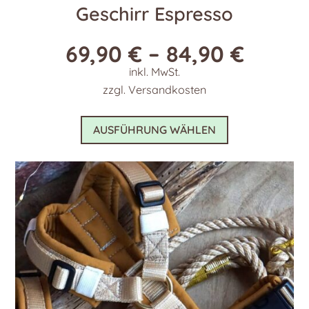
Geschirr Espresso
69,90
€
–
84,90
€
inkl. MwSt.
zzgl.
Versandkosten
Dieses
AUSFÜHRUNG WÄHLEN
Produkt
weist
mehrere
Varianten
auf.
Die
Optionen
können
auf
der