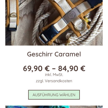
Produktseite
gewählt
werden
Geschirr Caramel
69,90
€
–
84,90
€
inkl. MwSt.
zzgl.
Versandkosten
Dieses
AUSFÜHRUNG WÄHLEN
Produkt
weist
mehrere