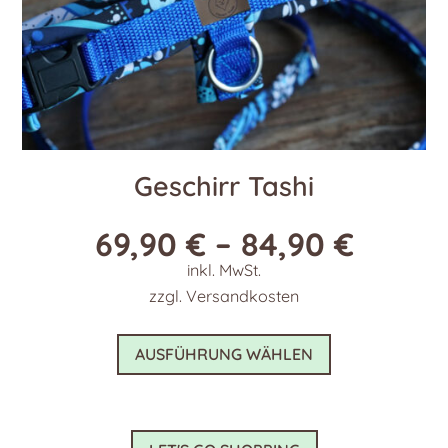
werden
Geschirr Tashi
69,90
€
–
84,90
€
inkl. MwSt.
zzgl.
Versandkosten
Dieses
AUSFÜHRUNG WÄHLEN
Produkt
weist
mehrere
Varianten