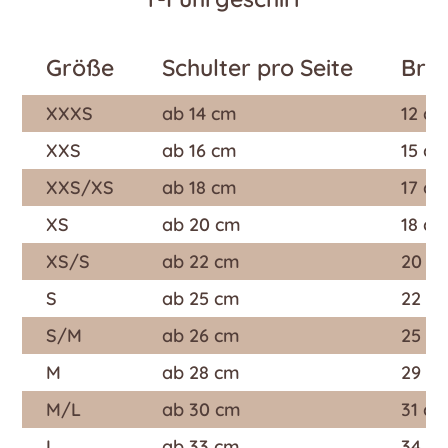
Größe
Schulter pro Seite
Bru
XXXS
ab 14 cm
12 c
XXS
ab 16 cm
15 c
XXS/XS
ab 18 cm
17 c
XS
ab 20 cm
18 c
XS/S
ab 22 cm
20 c
S
ab 25 cm
22 c
S/M
ab 26 cm
25 c
M
ab 28 cm
29 c
M/L
ab 30 cm
31 c
L
ab 33 cm
34 c