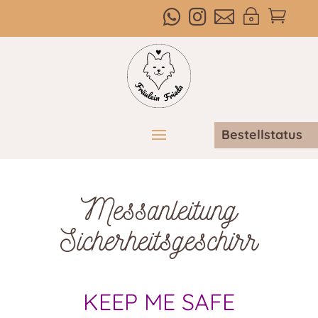



~

Bestellstatus
Messanleitung
Sicherheitsgeschirr
KEEP ME SAFE