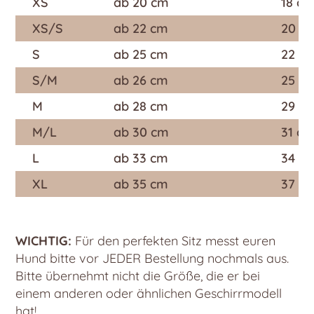
XS
ab 20 cm
18 c
XS/S
ab 22 cm
20 c
S
ab 25 cm
22 c
S/M
ab 26 cm
25 c
M
ab 28 cm
29 c
M/L
ab 30 cm
31 c
L
ab 33 cm
34 c
XL
ab 35 cm
37 c
WICHTIG:
Für den perfekten Sitz messt euren
Hund bitte vor JEDER Bestellung nochmals aus.
Bitte übernehmt nicht die Größe, die er bei
einem anderen oder ähnlichen Geschirrmodell
hat!