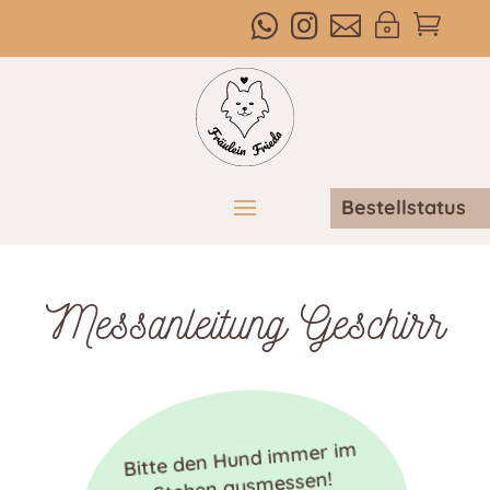



~

Bestellstatus
Messanleitung Geschirr
Bitte den Hund immer im
Stehen ausmessen!