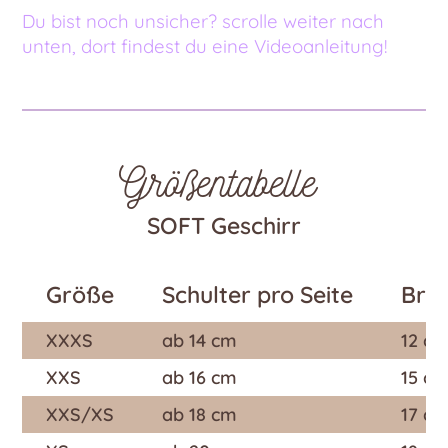
Du bist noch unsicher? scrolle weiter nach
unten, dort findest du eine Videoanleitung!
Größentabelle
SOFT Geschirr
Größe
Schulter pro Seite
Bru
XXXS
ab 14 cm
12 c
XXS
ab 16 cm
15 c
XXS/XS
ab 18 cm
17 c