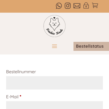



~

Bestellstatus
Bestellnummer
E-Mail
*