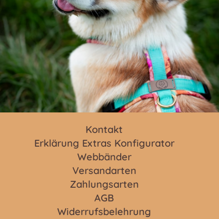
r
h
o
l
e
n
)
Kontakt
Erklärung Extras Konfigurator
Webbänder
*
Versandarten
Zahlungsarten
AGB
Widerrufsbelehrung