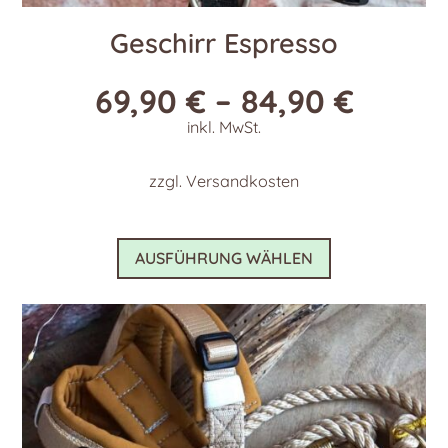
Geschirr Espresso
69,90
€
–
84,90
€
inkl. MwSt.
zzgl.
Versandkosten
Dieses
AUSFÜHRUNG WÄHLEN
Produkt
weist
mehrere
Varianten
auf.
Die
Optionen
können