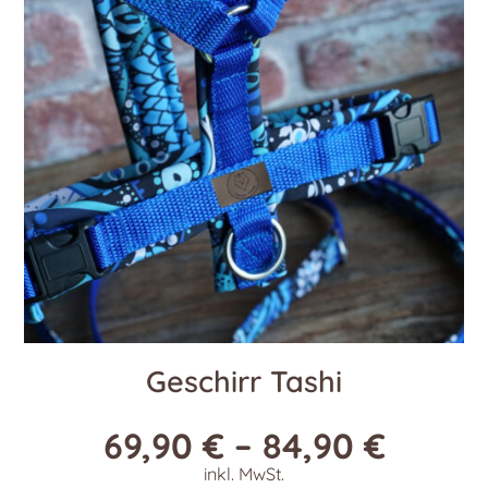
Optionen
können
auf
der
Produktseite
gewählt
werden
Geschirr Tashi
69,90
€
–
84,90
€
inkl. MwSt.