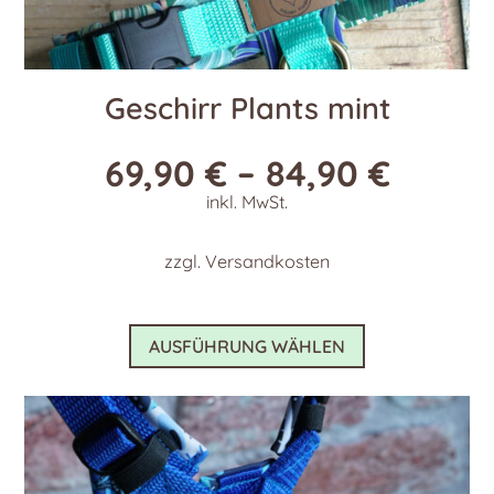
Geschirr Plants mint
69,90
€
–
84,90
€
inkl. MwSt.
zzgl.
Versandkosten
Dieses
AUSFÜHRUNG WÄHLEN
Produkt
weist
mehrere
Varianten
auf.
Die