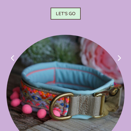
LET'S GO
4
5