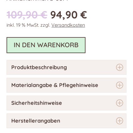
Ursprünglicher
Aktueller
109,90
€
94,90
€
Preis
Preis
inkl. 19 % MwSt.
zzgl.
Versandkosten
war:
ist:
109,90 €
94,90 €.
IN DEN WARENKORB
Produktbeschreibung
Materialangabe & Pflegehinweise
Sicherheitshinweise
Herstellerangaben