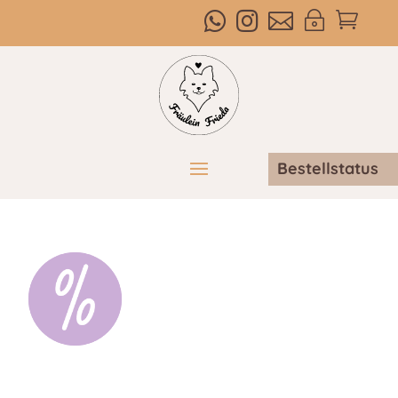



~

Bestellstatus