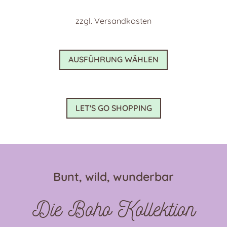
zzgl.
Versandkosten
Dieses
AUSFÜHRUNG WÄHLEN
Produkt
weist
mehrere
Varianten
LET'S GO SHOPPING
auf.
Die
Optionen
können
auf
Bunt, wild, wunderbar
der
Produktseite
Die Boho Kollektion
gewählt
werden