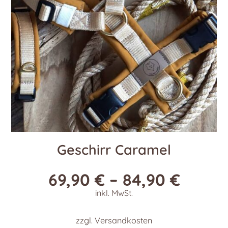
auf
der
Produktseite
gewählt
werden
Geschirr Caramel
69,90
€
–
84,90
€
inkl. MwSt.
zzgl.
Versandkosten