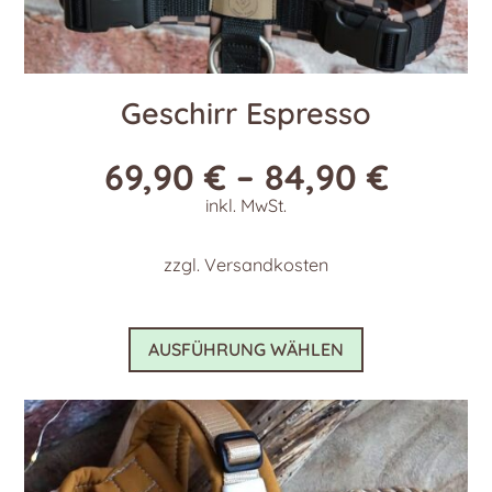
Geschirr Espresso
69,90
€
–
84,90
€
inkl. MwSt.
zzgl.
Versandkosten
Dieses
AUSFÜHRUNG WÄHLEN
Produkt
weist
mehrere
Varianten
auf.