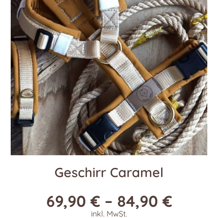
Die
Optionen
können
auf
der
Produktseite
gewählt
werden
Geschirr Caramel
69,90
€
–
84,90
€
inkl. MwSt.