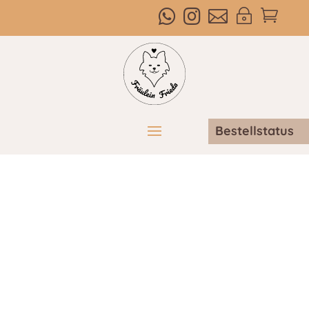



~

Bestellstatus