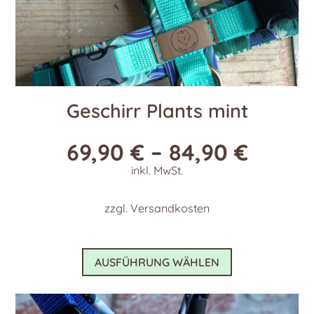
Geschirr Plants mint
69,90
€
–
84,90
€
inkl. MwSt.
zzgl.
Versandkosten
Dieses
AUSFÜHRUNG WÄHLEN
Produkt
weist
mehrere