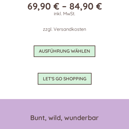
69,90
€
–
84,90
€
inkl. MwSt.
zzgl.
Versandkosten
Dieses
AUSFÜHRUNG WÄHLEN
Produkt
weist
mehrere
Varianten
LET'S GO SHOPPING
auf.
Die
Optionen
können
auf
Bunt, wild, wunderbar
der
Produktseite