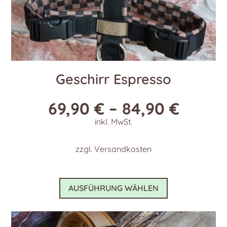
Geschirr Espresso
69,90
€
–
84,90
€
inkl. MwSt.
zzgl.
Versandkosten
Dieses
AUSFÜHRUNG WÄHLEN
Produkt
weist
mehrere