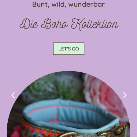
Bunt, wild, wunderbar
der
Produktseite
Die Boho Kollektion
gewählt
werden
LET'S GO
4
5