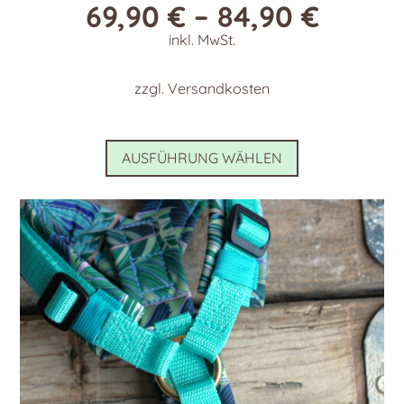
69,90
€
–
84,90
€
inkl. MwSt.
zzgl.
Versandkosten
Dieses
AUSFÜHRUNG WÄHLEN
Produkt
weist
mehrere
Varianten
auf.
Die
Optionen
können
auf
der
Produktseite