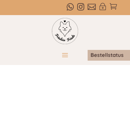



~

Bestellstatus