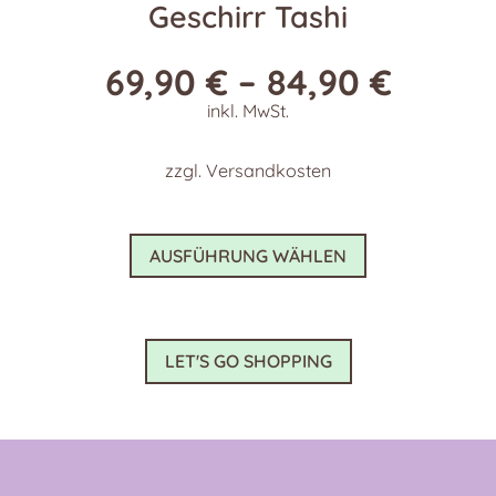
Geschirr Tashi
69,90
€
–
84,90
€
inkl. MwSt.
zzgl.
Versandkosten
Dieses
AUSFÜHRUNG WÄHLEN
Produkt
weist
mehrere
Varianten
LET'S GO SHOPPING
auf.
Die
Optionen
können
auf