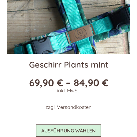
gewählt
werden
Geschirr Plants mint
69,90
€
–
84,90
€
inkl. MwSt.
zzgl.
Versandkosten
Dieses
AUSFÜHRUNG WÄHLEN
Produkt