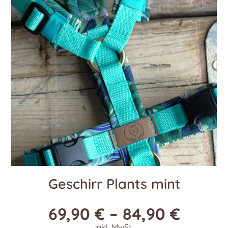
Die
Optionen
können
auf
der
Produktseite
gewählt
werden
Geschirr Plants mint
69,90
€
–
84,90
€
inkl. MwSt.