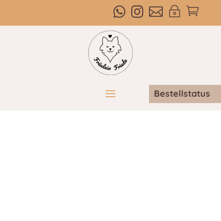



~

Bestellstatus