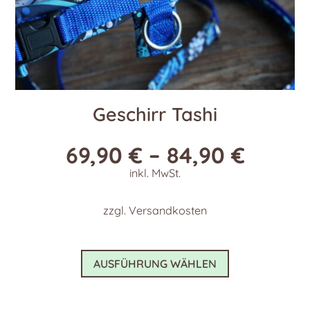
Geschirr Tashi
69,90
€
–
84,90
€
inkl. MwSt.
zzgl.
Versandkosten
Dieses
AUSFÜHRUNG WÄHLEN
Produkt
weist
mehrere