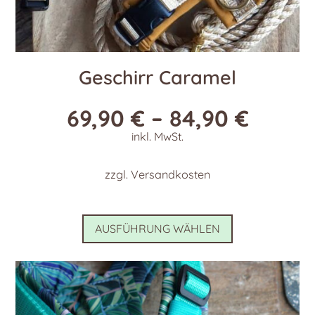
Geschirr Caramel
69,90
€
–
84,90
€
inkl. MwSt.
zzgl.
Versandkosten
Dieses
AUSFÜHRUNG WÄHLEN
Produkt
weist
mehrere
Varianten
auf.