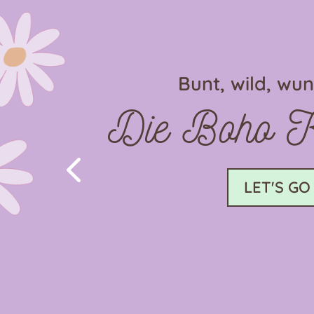
Bunt, wild, wu
Die Boho Ko
4
LET'S GO