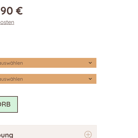
,90
€
osten
ORB
bung