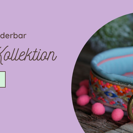
nderbar
llektion