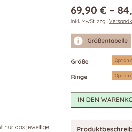
69,90
€
–
84
inkl. MwSt.
zzgl.
Versandk

Größentabelle
Größe
Ringe
IN DEN WARENK
 nur das jeweilige
Produktbeschrei