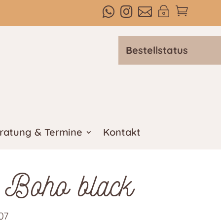



~

Bestellstatus
ratung & Termine
Kontakt
 Boho black
07