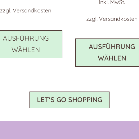
inkl. MwSt.
zzgl.
Versandkosten
zzgl.
Versandkosten
Dieses
Produkt
AUSFÜHRUNG
weist
AUSFÜHRUNG
WÄHLEN
e
mehrere
WÄHLEN
en
Varianten
auf.
Die
n
Optionen
können
LET'S GO SHOPPING
auf
der
eite
Produktseite
gewählt
werden