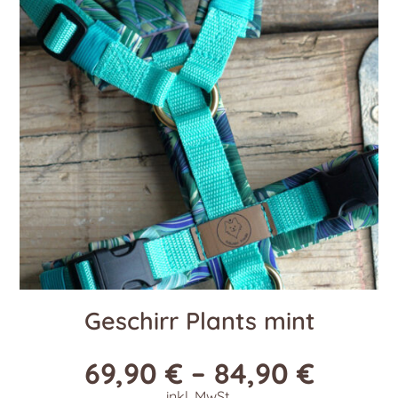
Die
Optionen
können
auf
der
Produktseite
gewählt
werden
Geschirr Plants mint
69,90
€
–
84,90
€
inkl. MwSt.