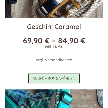
Geschirr Caramel
69,90
€
–
84,90
€
inkl. MwSt.
zzgl.
Versandkosten
Dieses
AUSFÜHRUNG WÄHLEN
Produkt
weist
mehrere
Varianten
auf.