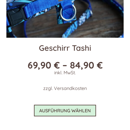
Geschirr Tashi
69,90
€
–
84,90
€
inkl. MwSt.
zzgl.
Versandkosten
Dieses
AUSFÜHRUNG WÄHLEN
Produkt
weist
mehrere