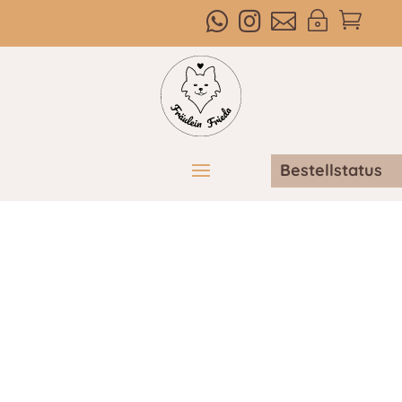



~

Bestellstatus