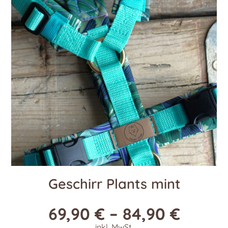
Die
Optionen
können
auf
der
Produktseite
gewählt
werden
Geschirr Plants mint
69,90
€
–
84,90
€
inkl. MwSt.