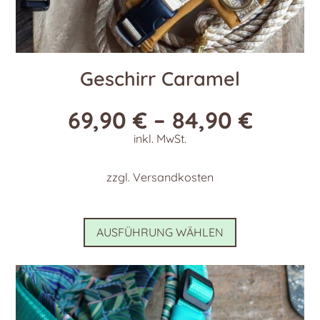
Geschirr Caramel
69,90
€
–
84,90
€
inkl. MwSt.
zzgl.
Versandkosten
Dieses
AUSFÜHRUNG WÄHLEN
Produkt
weist
mehrere
Varianten
auf.