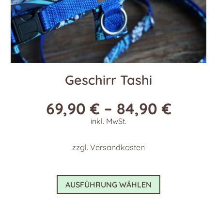
Geschirr Tashi
69,90
€
–
84,90
€
inkl. MwSt.
zzgl.
Versandkosten
Dieses
AUSFÜHRUNG WÄHLEN
Produkt
weist
mehrere