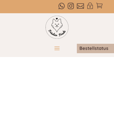



~

Bestellstatus