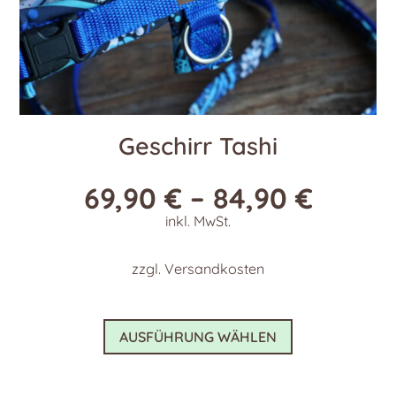
Geschirr Tashi
69,90
€
–
84,90
€
inkl. MwSt.
zzgl.
Versandkosten
Dieses
AUSFÜHRUNG WÄHLEN
Produkt
weist
mehrere