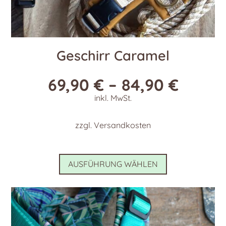
Geschirr Caramel
69,90
€
–
84,90
€
inkl. MwSt.
zzgl.
Versandkosten
Dieses
AUSFÜHRUNG WÄHLEN
Produkt
weist
mehrere
Varianten
auf.