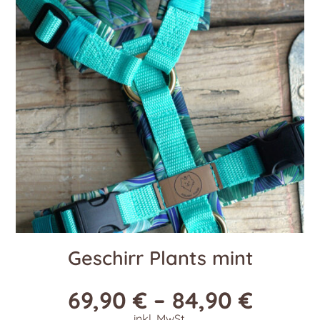
Die
Optionen
können
auf
der
Produktseite
gewählt
werden
Geschirr Plants mint
69,90
€
–
84,90
€
inkl. MwSt.