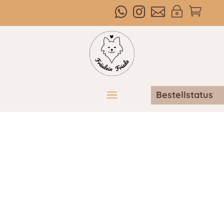



~

Bestellstatus