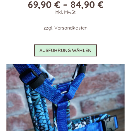
69,90
€
–
84,90
€
inkl. MwSt.
zzgl.
Versandkosten
Dieses
AUSFÜHRUNG WÄHLEN
Produkt
weist
mehrere
Varianten
auf.
Die
Optionen
können
auf
der
Produktseite