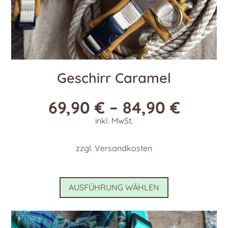
Geschirr Caramel
69,90
€
–
84,90
€
inkl. MwSt.
zzgl.
Versandkosten
Dieses
AUSFÜHRUNG WÄHLEN
Produkt
weist
mehrere
Varianten