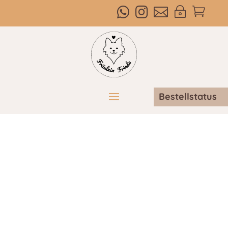



~

Bestellstatus