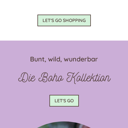
weist
mehrere
Varianten
LET'S GO SHOPPING
auf.
Die
Optionen
können
auf
Bunt, wild, wunderbar
der
Produktseite
Die Boho Kollektion
gewählt
werden
LET'S GO