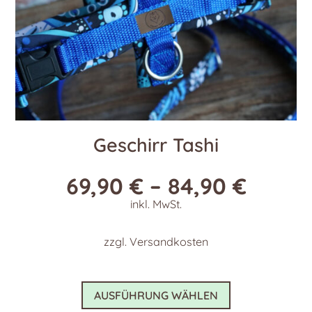
gewählt
werden
Geschirr Tashi
69,90
€
–
84,90
€
inkl. MwSt.
zzgl.
Versandkosten
Dieses
AUSFÜHRUNG WÄHLEN
Produkt