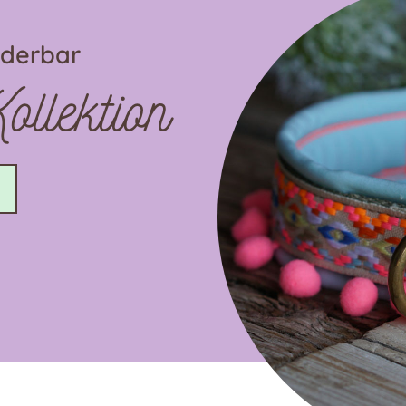
nderbar
llektion