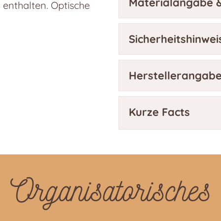
Materialangabe &
t enthalten. Optische
Sicherheitshinwei
Herstellerangab
Kurze Facts
Organisatorisches