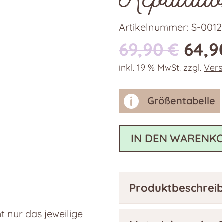
Artikelnummer:
S-0012
Ursp
69,90
€
64,
Prei
inkl. 19 % MwSt.
zzgl.
Ver
war:
69,9

Größentabelle
IN DEN WARENK
Produktbeschrei
 nur das jeweilige