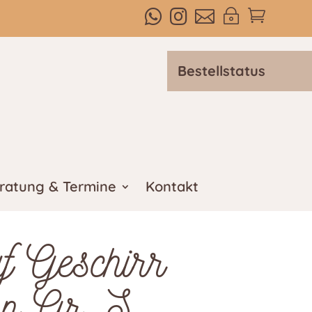



~

Bestellstatus
ratung & Termine
Kontakt
uf Geschirr
on Gr. S