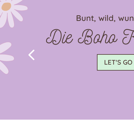
Bunt, wild, wu
Die Boho Ko
4
LET'S GO