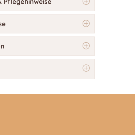
 Pflegehinweise
se
en