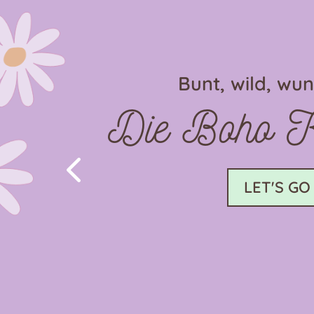
Bunt, wild, wu
Die Boho Ko
4
LET'S GO