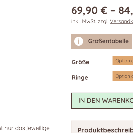
69,90
€
–
84
inkl. MwSt.
zzgl.
Versandk

Größentabelle
Größe
Ringe
IN DEN WARENK
 nur das jeweilige
Produktbeschrei