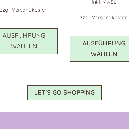
inkl. MwSt.
zzgl.
Versandkosten
zzgl.
Versandkosten
Dieses
Produkt
AUSFÜHRUNG
weist
AUSFÜHRUNG
WÄHLEN
e
mehrere
WÄHLEN
en
Varianten
auf.
Die
n
Optionen
können
LET'S GO SHOPPING
auf
der
eite
Produktseite
gewählt
werden