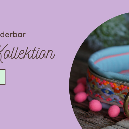
nderbar
llektion