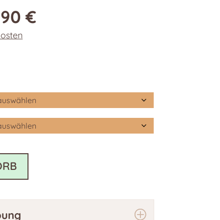
,90
€
osten
ORB
bung