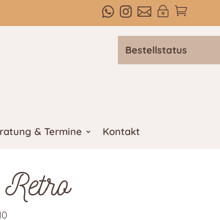



~

Bestellstatus
ratung & Termine
Kontakt
 Retro
10