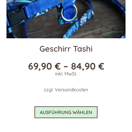
Geschirr Tashi
69,90
€
–
84,90
€
inkl. MwSt.
zzgl.
Versandkosten
Dieses
AUSFÜHRUNG WÄHLEN
Produkt
weist
mehrere