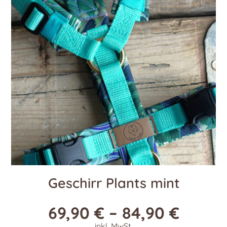
Die
Optionen
können
auf
der
Produktseite
gewählt
werden
Geschirr Plants mint
69,90
€
–
84,90
€
inkl. MwSt.