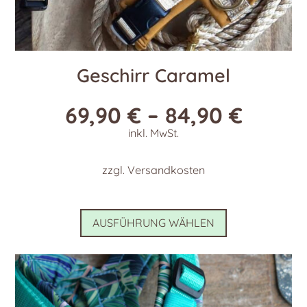
Geschirr Caramel
69,90
€
–
84,90
€
inkl. MwSt.
zzgl.
Versandkosten
Dieses
AUSFÜHRUNG WÄHLEN
Produkt
weist
mehrere
Varianten
auf.