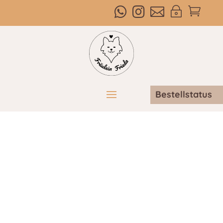



~

Bestellstatus