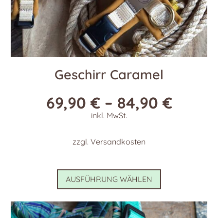
Geschirr Caramel
69,90
€
–
84,90
€
inkl. MwSt.
zzgl.
Versandkosten
Dieses
AUSFÜHRUNG WÄHLEN
Produkt
weist
mehrere
Varianten