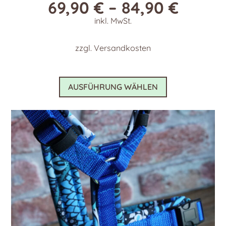
69,90
€
–
84,90
€
inkl. MwSt.
zzgl.
Versandkosten
Dieses
AUSFÜHRUNG WÄHLEN
Produkt
weist
mehrere
Varianten
auf.
Die
Optionen
können
auf
der
Produktseite