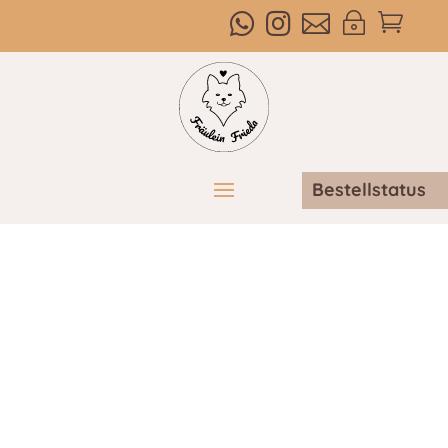



~

Bestellstatus