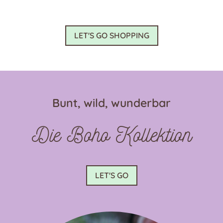
weist
mehrere
Varianten
LET'S GO SHOPPING
auf.
Die
Optionen
können
auf
Bunt, wild, wunderbar
der
Produktseite
Die Boho Kollektion
gewählt
werden
LET'S GO