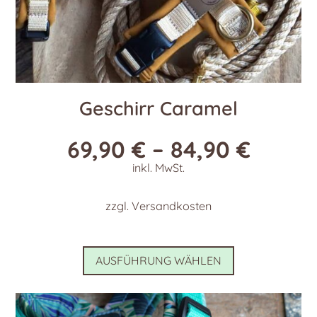
Geschirr Caramel
69,90
€
–
84,90
€
inkl. MwSt.
zzgl.
Versandkosten
Dieses
AUSFÜHRUNG WÄHLEN
Produkt
weist
mehrere
Varianten