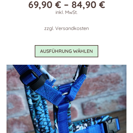
69,90
€
–
84,90
€
inkl. MwSt.
zzgl.
Versandkosten
Dieses
AUSFÜHRUNG WÄHLEN
Produkt
weist
mehrere
Varianten
auf.
Die
Optionen
können
auf
der
Produktseite