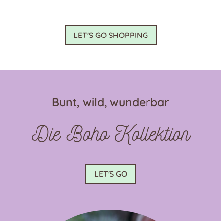
weist
mehrere
Varianten
LET'S GO SHOPPING
auf.
Die
Optionen
können
auf
Bunt, wild, wunderbar
der
Produktseite
Die Boho Kollektion
gewählt
werden
LET'S GO