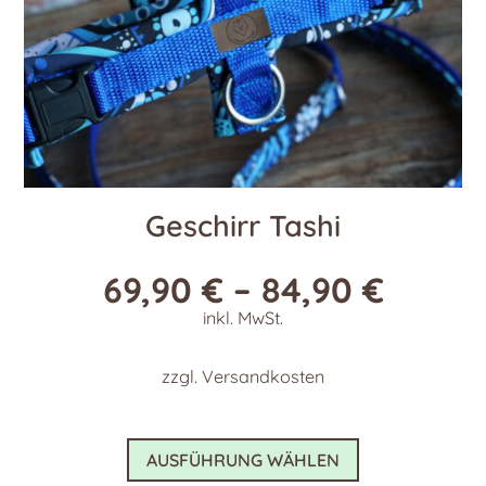
gewählt
werden
Geschirr Tashi
69,90
€
–
84,90
€
inkl. MwSt.
zzgl.
Versandkosten
Dieses
AUSFÜHRUNG WÄHLEN
Produkt