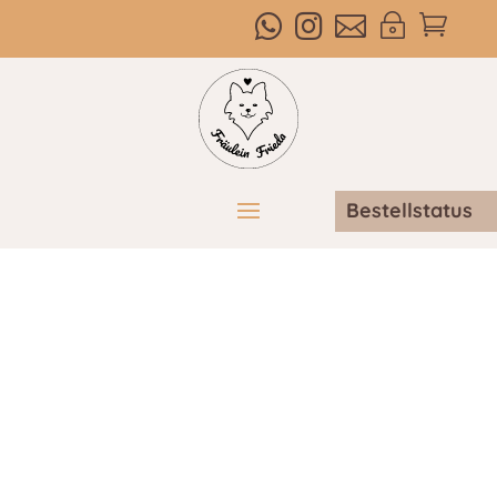



~

Bestellstatus