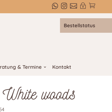



~

Bestellstatus
ratung & Termine
Kontakt
 White woods
54