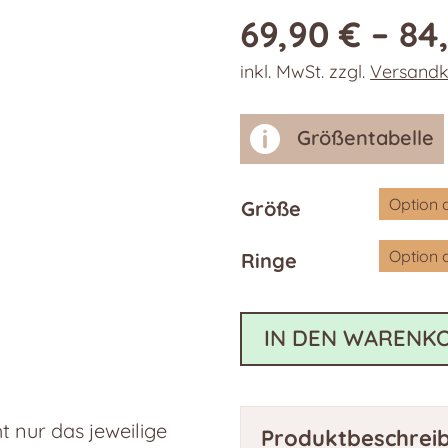
69,90
€
–
84
inkl. MwSt.
zzgl.
Versandk

Größentabelle
Größe
Ringe
IN DEN WARENK
 nur das jeweilige
Produktbeschrei