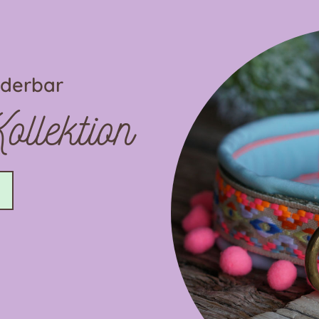
nderbar
llektion