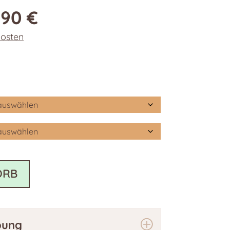
,90
€
osten
ORB
bung