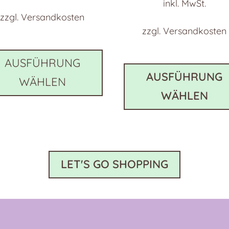
inkl. MwSt.
zzgl.
Versandkosten
zzgl.
Versandkosten
Dieses
Produkt
AUSFÜHRUNG
weist
AUSFÜHRUNG
WÄHLEN
e
mehrere
WÄHLEN
en
Varianten
auf.
Die
n
Optionen
können
LET'S GO SHOPPING
auf
der
eite
Produktseite
gewählt
werden