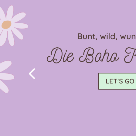
Bunt, wild, wu
Die Boho Ko
4
LET'S GO