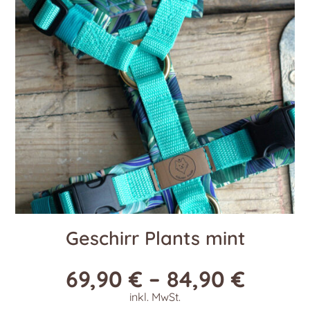
Optionen
können
auf
der
Produktseite
gewählt
werden
Geschirr Plants mint
69,90
€
–
84,90
€
inkl. MwSt.