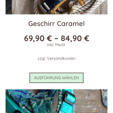
Geschirr Caramel
69,90
€
–
84,90
€
inkl. MwSt.
zzgl.
Versandkosten
Dieses
AUSFÜHRUNG WÄHLEN
Produkt
weist
mehrere
Varianten
auf.
Die