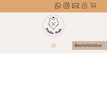



~

Bestellstatus