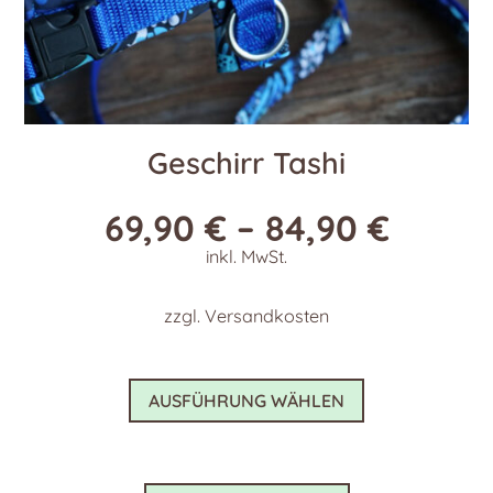
Geschirr Tashi
69,90
€
–
84,90
€
inkl. MwSt.
zzgl.
Versandkosten
Dieses
AUSFÜHRUNG WÄHLEN
Produkt
weist
mehrere
Varianten