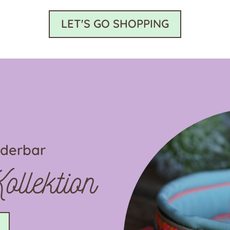
können
LET'S GO SHOPPING
auf
der
eite
Produktseite
gewählt
werden
nderbar
llektion