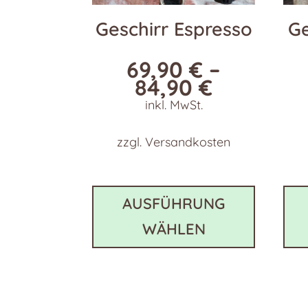
Geschirr Espresso
Ge
69,90
€
–
84,90
€
inkl. MwSt.
zzgl.
Versandkosten
Dieses
Produkt
AUSFÜHRUNG
weist
WÄHLEN
mehrer
Variant
auf.
Die
Optione