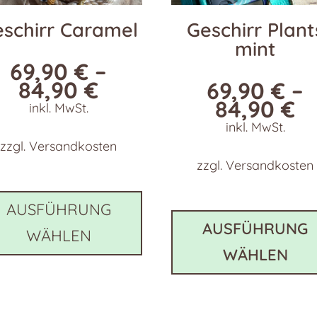
schirr Caramel
Geschirr Plant
mint
69,90
€
–
84,90
€
69,90
€
–
84,90
€
inkl. MwSt.
inkl. MwSt.
zzgl.
Versandkosten
zzgl.
Versandkosten
Dieses
Produkt
AUSFÜHRUNG
weist
AUSFÜHRUNG
WÄHLEN
e
mehrere
WÄHLEN
en
Varianten
auf.
Die
n
Optionen