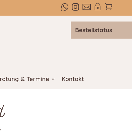



~

Bestellstatus
ratung & Termine
Kontakt
d
5