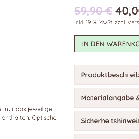
Ursp
59,90
€
40,
Prei
inkl. 19 % MwSt.
zzgl.
Ver
war:
59,9
IN DEN WARENK
Produktbeschrei
Materialangabe &
 nur das jeweilige
t enthalten. Optische
Sicherheitshinwei