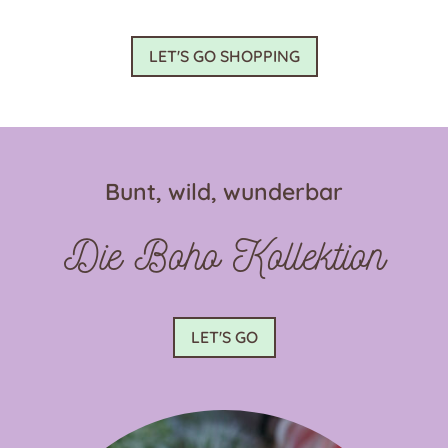
mehrere
Varianten
LET'S GO SHOPPING
auf.
Die
Optionen
können
auf
Bunt, wild, wunderbar
der
Produktseite
Die Boho Kollektion
gewählt
werden
LET'S GO