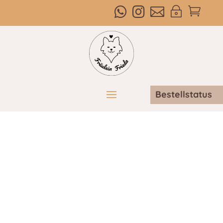



~

Bestellstatus