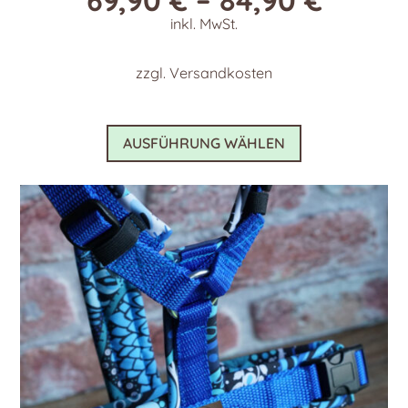
inkl. MwSt.
zzgl.
Versandkosten
Dieses
AUSFÜHRUNG WÄHLEN
Produkt
weist
mehrere
Varianten
auf.
Die
Optionen
können
auf
der
Produktseite
gewählt