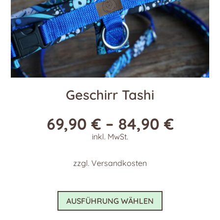
werden
Geschirr Tashi
69,90
€
–
84,90
€
inkl. MwSt.
zzgl.
Versandkosten
Dieses
AUSFÜHRUNG WÄHLEN
Produkt
weist