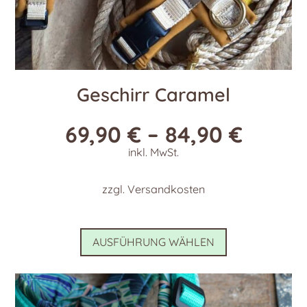
Geschirr Caramel
69,90
€
–
84,90
€
inkl. MwSt.
zzgl.
Versandkosten
Dieses
AUSFÜHRUNG WÄHLEN
Produkt
weist
mehrere
Varianten