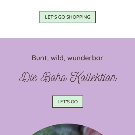
mehrere
Varianten
LET'S GO SHOPPING
auf.
Die
Optionen
können
auf
Bunt, wild, wunderbar
der
Produktseite
Die Boho Kollektion
gewählt
werden
LET'S GO