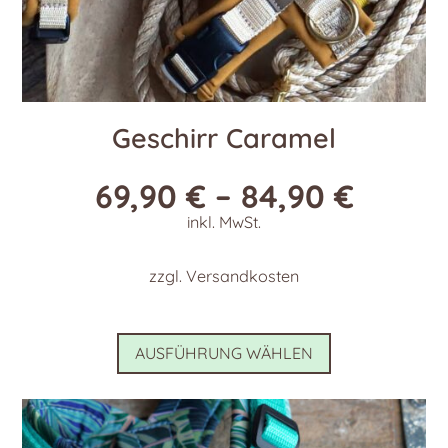
Geschirr Caramel
69,90
€
–
84,90
€
inkl. MwSt.
zzgl.
Versandkosten
Dieses
AUSFÜHRUNG WÄHLEN
Produkt
weist
mehrere
Varianten