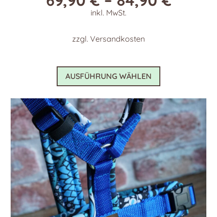
inkl. MwSt.
zzgl.
Versandkosten
Dieses
AUSFÜHRUNG WÄHLEN
Produkt
weist
mehrere
Varianten
auf.
Die
Optionen
können
auf
der
Produktseite
gewählt