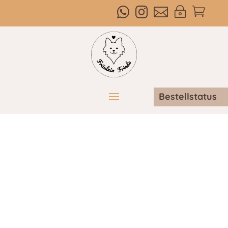



~

Bestellstatus