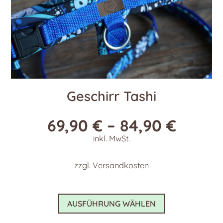
werden
Geschirr Tashi
69,90
€
–
84,90
€
inkl. MwSt.
zzgl.
Versandkosten
Dieses
AUSFÜHRUNG WÄHLEN
Produkt
weist