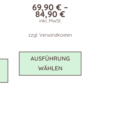
69,90
€
–
84,90
€
inkl. MwSt.
zzgl.
Versandkosten
Dieses
Produkt
Dieses
AUSFÜHRUNG
weist
Produkt
WÄHLEN
mehrere
weist
Varianten
mehrere
auf.
Varianten
Die
auf.
Optionen
Die
können
Optionen
auf
können
der
auf