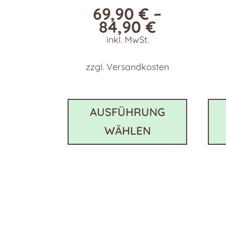
69,90
€
–
84,90
€
inkl. MwSt.
zzgl.
Versandkosten
Dieses
Produkt
AUSFÜHRUNG
weist
WÄHLEN
mehrer
Variant
auf.
Die
Optione
können
auf
der