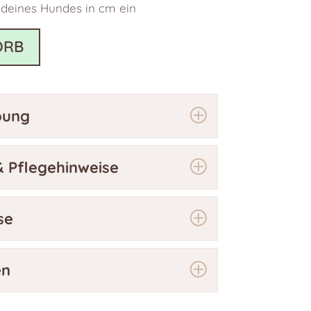
 deines Hundes in cm ein
ORB
bung
 Pflegehinweise
se
en