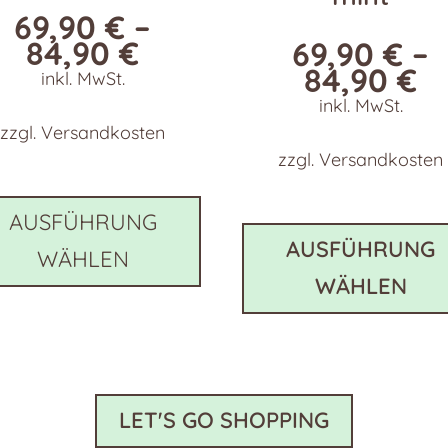
69,90
€
–
84,90
€
69,90
€
–
84,90
€
inkl. MwSt.
inkl. MwSt.
zzgl.
Versandkosten
zzgl.
Versandkosten
Dieses
Produkt
AUSFÜHRUNG
weist
AUSFÜHRUNG
WÄHLEN
e
mehrere
WÄHLEN
en
Varianten
auf.
Die
n
Optionen
können
LET'S GO SHOPPING
auf
der