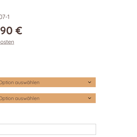
07-1
,90
€
osten