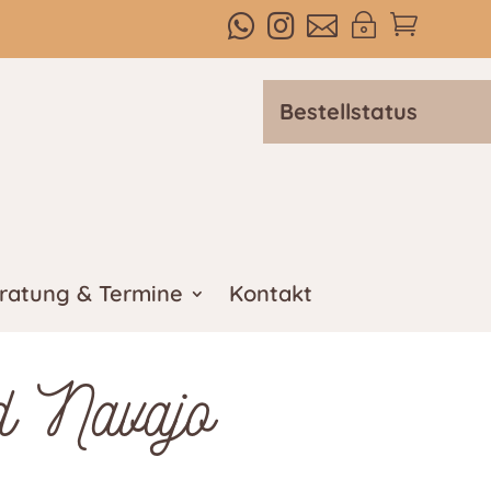



~

Bestellstatus
ratung & Termine
Kontakt
d Navajo