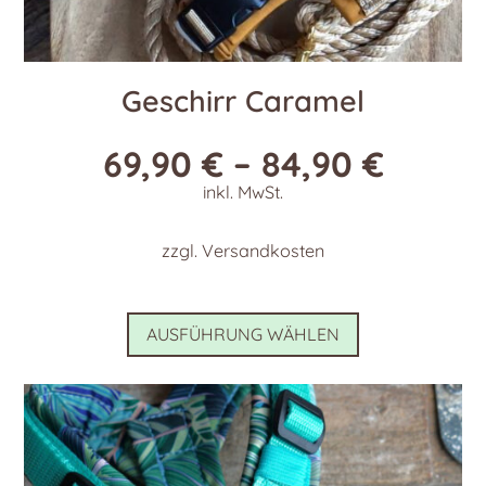
Geschirr Caramel
69,90
€
–
84,90
€
inkl. MwSt.
zzgl.
Versandkosten
Dieses
AUSFÜHRUNG WÄHLEN
Produkt
weist
mehrere
Varianten
auf.
Die