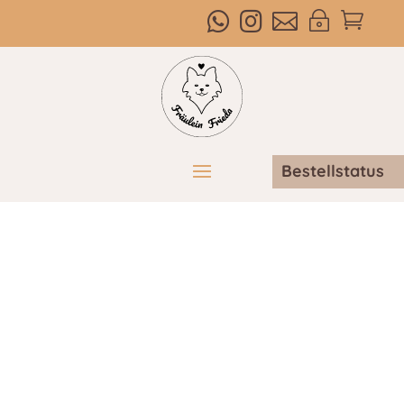



~

Bestellstatus