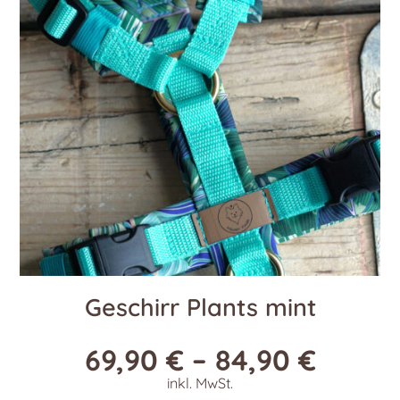
Optionen
können
auf
der
Produktseite
gewählt
werden
Geschirr Plants mint
69,90
€
–
84,90
€
inkl. MwSt.