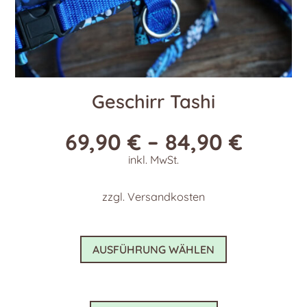
Geschirr Tashi
69,90
€
–
84,90
€
inkl. MwSt.
zzgl.
Versandkosten
Dieses
AUSFÜHRUNG WÄHLEN
Produkt
weist
mehrere
Varianten