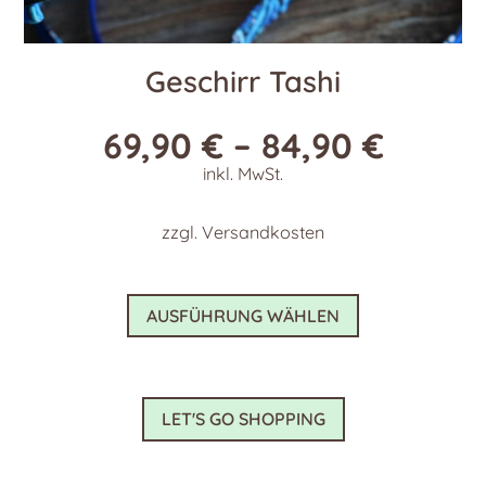
Geschirr Tashi
69,90
€
–
84,90
€
inkl. MwSt.
zzgl.
Versandkosten
Dieses
AUSFÜHRUNG WÄHLEN
Produkt
weist
mehrere
Varianten
LET'S GO SHOPPING
auf.
Die