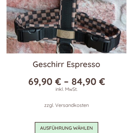
Geschirr Espresso
69,90
€
–
84,90
€
inkl. MwSt.
zzgl.
Versandkosten
Dieses
AUSFÜHRUNG WÄHLEN
Produkt