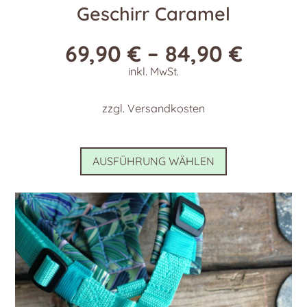
Geschirr Caramel
69,90
€
–
84,90
€
inkl. MwSt.
zzgl.
Versandkosten
Dieses
AUSFÜHRUNG WÄHLEN
Produkt
weist
mehrere
Varianten
auf.
Die
Optionen
können
auf