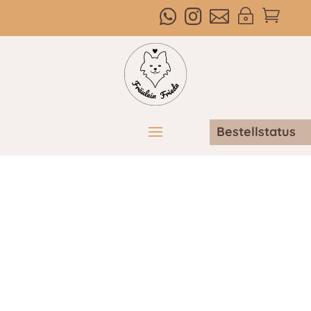



~

Bestellstatus