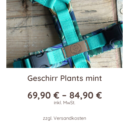
der
Produktseite
gewählt
werden
Geschirr Plants mint
69,90
€
–
84,90
€
inkl. MwSt.
zzgl.
Versandkosten