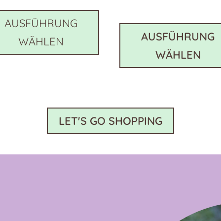
Dieses
Produkt
AUSFÜHRUNG
weist
AUSFÜHRUNG
WÄHLEN
e
mehrere
WÄHLEN
en
Varianten
auf.
Die
n
Optionen
können
LET'S GO SHOPPING
auf
der
eite
Produktseite
gewählt
werden