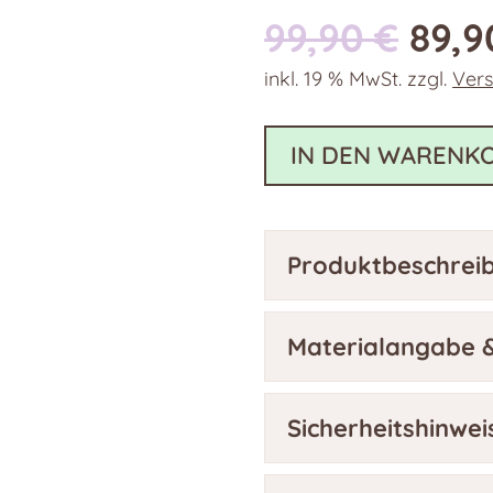
Ursp
99,90
€
89,
Prei
inkl. 19 % MwSt.
zzgl.
Ver
war:
99,9
IN DEN WARENK
Produktbeschrei
Materialangabe &
Sicherheitshinwei