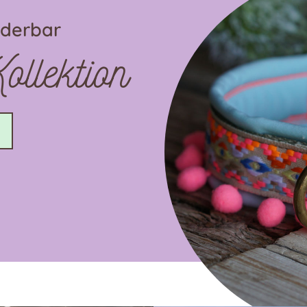
nderbar
llektion