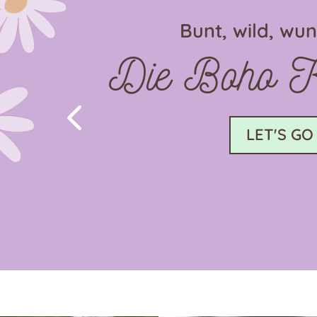
Bunt, wild, wu
Die Boho Ko
4
LET'S GO