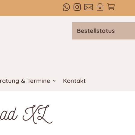



~

Bestellstatus
ratung & Termine
Kontakt
pad XL