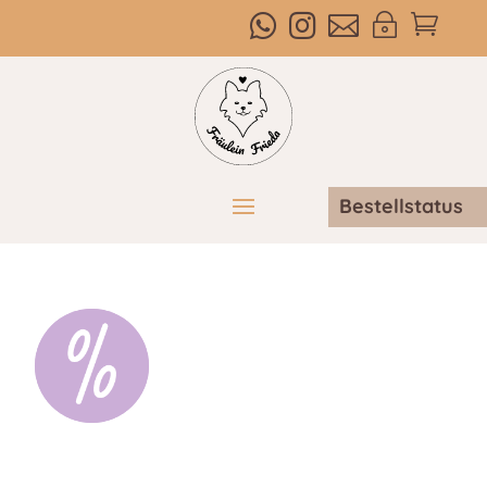



~

Bestellstatus