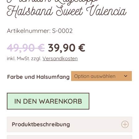
Halsband Sweet Valencia
Artikelnummer:
S-0002
Ursprünglicher
Aktueller
49,90
€
39,90
€
Preis
Preis
inkl. MwSt.
zzgl.
Versandkosten
war:
ist:
49,90 €
39,90 €.
Farbe und Halsumfang
IN DEN WARENKORB
Produktbeschreibung