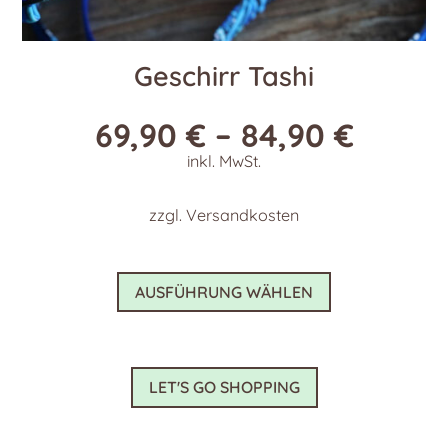
Geschirr Tashi
69,90
€
–
84,90
€
inkl. MwSt.
zzgl.
Versandkosten
Dieses
AUSFÜHRUNG WÄHLEN
Produkt
weist
mehrere
Varianten
LET'S GO SHOPPING
auf.
Die