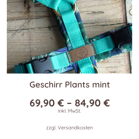
der
Produktseite
gewählt
werden
Geschirr Plants mint
69,90
€
–
84,90
€
inkl. MwSt.
zzgl.
Versandkosten