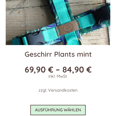
gewählt
werden
Geschirr Plants mint
69,90
€
–
84,90
€
inkl. MwSt.
zzgl.
Versandkosten
Dieses
AUSFÜHRUNG WÄHLEN
Produkt