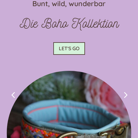
Bunt, wild, wunderbar
der
Produktseite
Die Boho Kollektion
gewählt
werden
LET'S GO
4
5