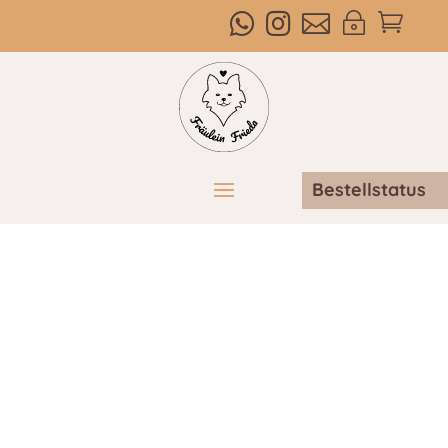



~

Bestellstatus