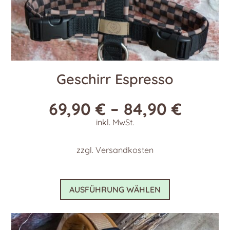
Geschirr Espresso
69,90
€
–
84,90
€
inkl. MwSt.
zzgl.
Versandkosten
Dieses
AUSFÜHRUNG WÄHLEN
Produkt
weist
mehrere