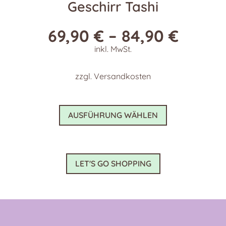
Geschirr Tashi
69,90
€
–
84,90
€
inkl. MwSt.
zzgl.
Versandkosten
Dieses
AUSFÜHRUNG WÄHLEN
Produkt
weist
mehrere
Varianten
LET'S GO SHOPPING
auf.
Die
Optionen
können
auf