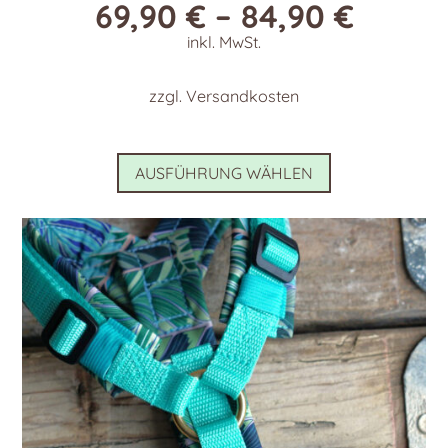
69,90
€
–
84,90
€
inkl. MwSt.
zzgl.
Versandkosten
Dieses
AUSFÜHRUNG WÄHLEN
Produkt
weist
mehrere
Varianten
auf.
Die
Optionen
können
auf
der
Produktseite