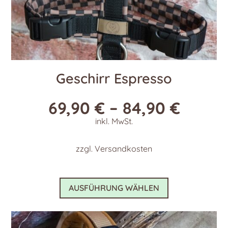
Geschirr Espresso
69,90
€
–
84,90
€
inkl. MwSt.
zzgl.
Versandkosten
Dieses
AUSFÜHRUNG WÄHLEN
Produkt
weist
mehrere