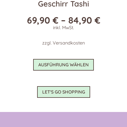
Geschirr Tashi
69,90
€
–
84,90
€
inkl. MwSt.
zzgl.
Versandkosten
Dieses
AUSFÜHRUNG WÄHLEN
Produkt
weist
mehrere
Varianten
LET'S GO SHOPPING
auf.
Die
Optionen
können
auf