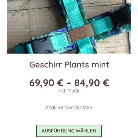
gewählt
werden
Geschirr Plants mint
69,90
€
–
84,90
€
inkl. MwSt.
zzgl.
Versandkosten
Dieses
AUSFÜHRUNG WÄHLEN
Produkt