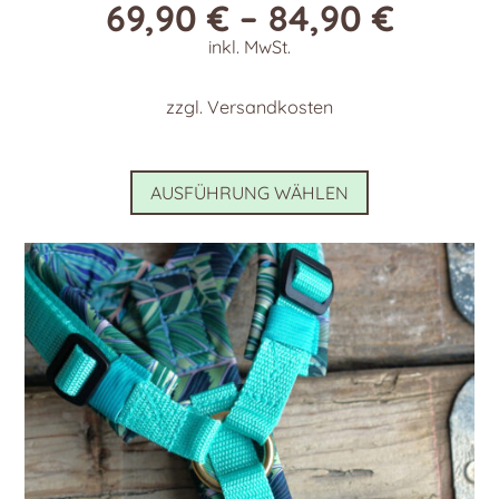
69,90
€
–
84,90
€
inkl. MwSt.
zzgl.
Versandkosten
Dieses
AUSFÜHRUNG WÄHLEN
Produkt
weist
mehrere
Varianten
auf.
Die
Optionen
können
auf
der
Produktseite