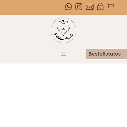



~

Bestellstatus