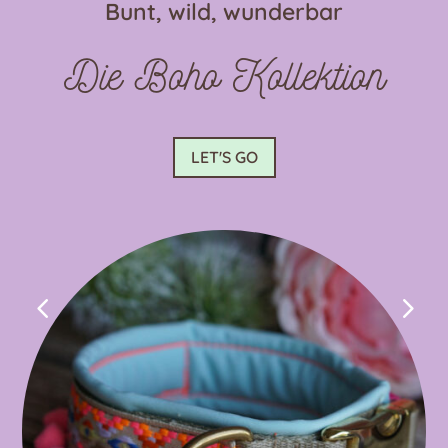
Bunt, wild, wunderbar
der
Produktseite
Die Boho Kollektion
gewählt
werden
LET'S GO
4
5