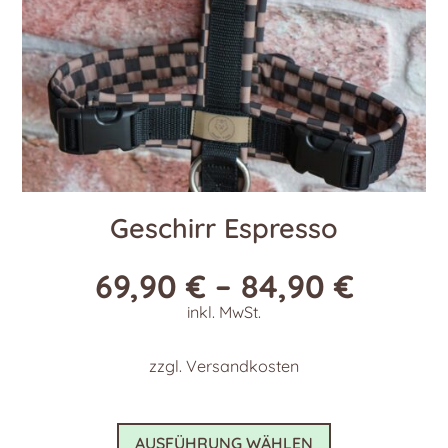
Geschirr Espresso
69,90
€
–
84,90
€
inkl. MwSt.
zzgl.
Versandkosten
Dieses
AUSFÜHRUNG WÄHLEN
Produkt