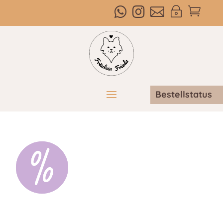



~

Bestellstatus