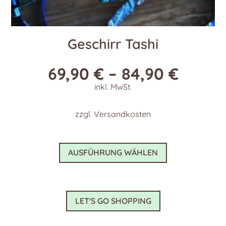
Geschirr Tashi
69,90
€
–
84,90
€
inkl. MwSt.
zzgl.
Versandkosten
Dieses
AUSFÜHRUNG WÄHLEN
Produkt
weist
mehrere
Varianten
LET'S GO SHOPPING
auf.
Die