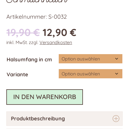
Artikelnummer:
S-0032
Ursprünglicher
Aktueller
19,90
€
12,90
€
Preis
Preis
inkl. MwSt.
zzgl.
Versandkosten
war:
ist:
19,90 €
12,90 €.
Halsumfang in cm
Variante
IN DEN WARENKORB
Produktbeschreibung