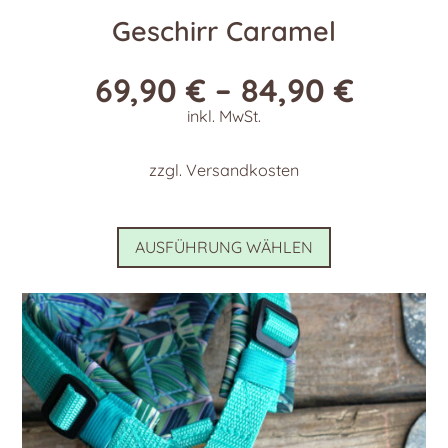
Geschirr Caramel
69,90
€
–
84,90
€
inkl. MwSt.
zzgl.
Versandkosten
Dieses
AUSFÜHRUNG WÄHLEN
Produkt
weist
mehrere
Varianten
auf.
Die
Optionen
können