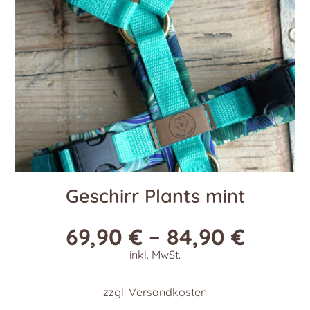
auf
der
Produktseite
gewählt
werden
Geschirr Plants mint
69,90
€
–
84,90
€
inkl. MwSt.
zzgl.
Versandkosten