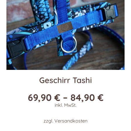
der
Produktseite
gewählt
werden
Geschirr Tashi
69,90
€
–
84,90
€
inkl. MwSt.
zzgl.
Versandkosten