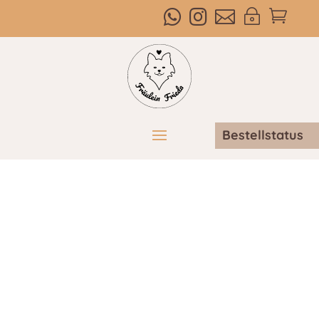



~

Bestellstatus