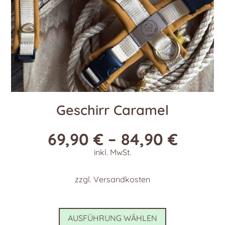
gewählt
werden
Geschirr Caramel
69,90
€
–
84,90
€
inkl. MwSt.
zzgl.
Versandkosten
Dieses
AUSFÜHRUNG WÄHLEN
Produkt