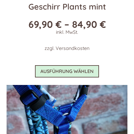
Geschirr Plants mint
69,90
€
–
84,90
€
inkl. MwSt.
zzgl.
Versandkosten
Dieses
AUSFÜHRUNG WÄHLEN
Produkt
weist
mehrere
Varianten
auf.
Die
Optionen
können
auf