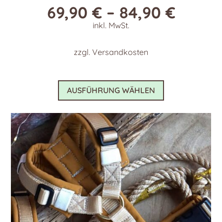
69,90
€
–
84,90
€
inkl. MwSt.
zzgl.
Versandkosten
Dieses
AUSFÜHRUNG WÄHLEN
Produkt
weist
mehrere
Varianten
auf.
Die
Optionen
können
auf
der
Produktseite