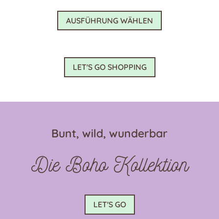
Dieses
AUSFÜHRUNG WÄHLEN
Produkt
weist
mehrere
Varianten
LET'S GO SHOPPING
auf.
Die
Optionen
können
auf
Bunt, wild, wunderbar
der
Produktseite
Die Boho Kollektion
gewählt
werden
LET'S GO