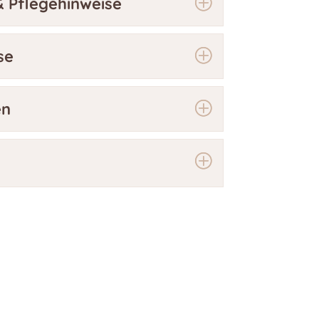
 Pflegehinweise
se
en