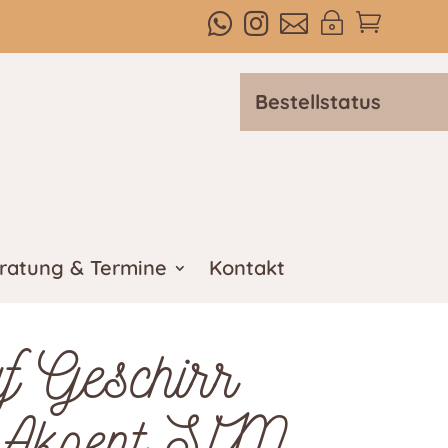



~

Bestellstatus
ratung & Termine
Kontakt
uf Geschirr
 Akzent S/M