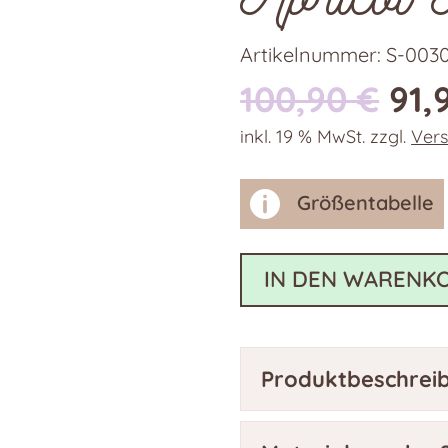
Artikelnummer:
S-003
Urs
100,90
€
91,
Pre
inkl. 19 % MwSt.
zzgl.
Ver
war
100

Größentabelle
IN DEN WARENK
Produktbeschrei