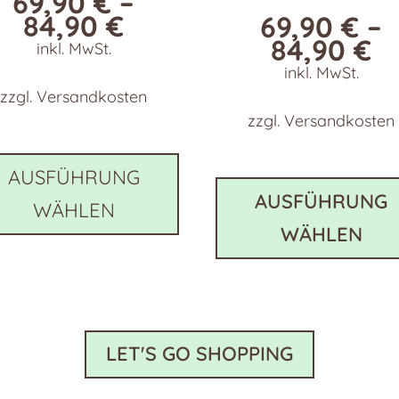
69,90
€
–
84,90
€
69,90
€
–
84,90
€
inkl. MwSt.
inkl. MwSt.
zzgl.
Versandkosten
zzgl.
Versandkosten
Dieses
Produkt
AUSFÜHRUNG
weist
AUSFÜHRUNG
WÄHLEN
e
mehrere
WÄHLEN
en
Varianten
auf.
Die
n
Optionen
können
LET'S GO SHOPPING
auf
der
eite
Produktseite