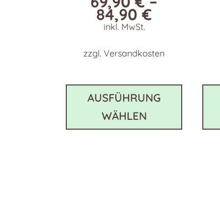
69,90
€
–
84,90
€
inkl. MwSt.
zzgl.
Versandkosten
Dieses
Produkt
AUSFÜHRUNG
weist
WÄHLEN
mehrer
Variant
auf.
Die
Optione
können
auf
der
Produkts