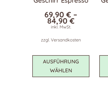
Geschirr Espresso
Ge
69,90
€
–
84,90
€
inkl. MwSt.
zzgl.
Versandkosten
Dieses
Produkt
AUSFÜHRUNG
weist
WÄHLEN
mehrer
Variant
auf.
Die
Optione
können