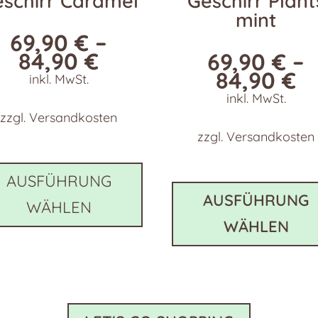
schirr Caramel
Geschirr Plant
mint
69,90
€
–
84,90
€
69,90
€
–
84,90
€
inkl. MwSt.
inkl. MwSt.
zzgl.
Versandkosten
zzgl.
Versandkosten
Dieses
Produkt
AUSFÜHRUNG
weist
AUSFÜHRUNG
WÄHLEN
e
mehrere
WÄHLEN
en
Varianten
auf.
Die
n
Optionen
können