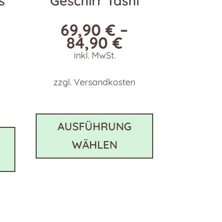
s
Geschirr Tashi
69,90
€
–
84,90
€
inkl. MwSt.
zzgl.
Versandkosten
Dieses
Produkt
Dieses
AUSFÜHRUNG
weist
Produkt
WÄHLEN
mehrere
weist
Varianten
mehrere
auf.
Varianten
Die
auf.
Optionen
Die
können
Optionen