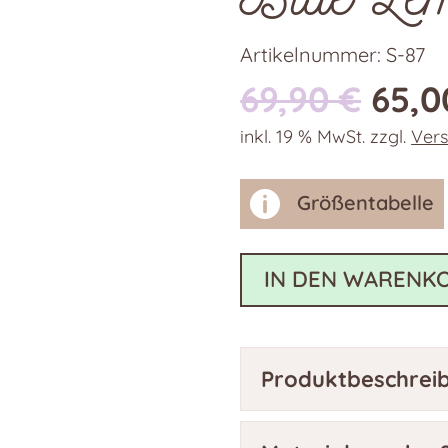
Artikelnummer:
S-87
Ursp
69,90
€
65,
Prei
inkl. 19 % MwSt.
zzgl.
Ver
war:
69,9

Größentabelle
IN DEN WARENK
Produktbeschrei