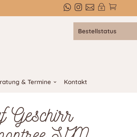



~

Bestellstatus
ratung & Termine
Kontakt
uf Geschirr
montree S/M