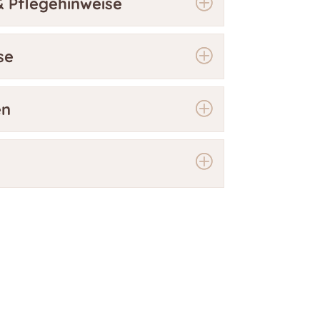
 Pflegehinweise
se
en