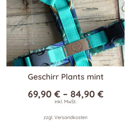
der
Produktseite
gewählt
werden
Geschirr Plants mint
69,90
€
–
84,90
€
inkl. MwSt.
zzgl.
Versandkosten