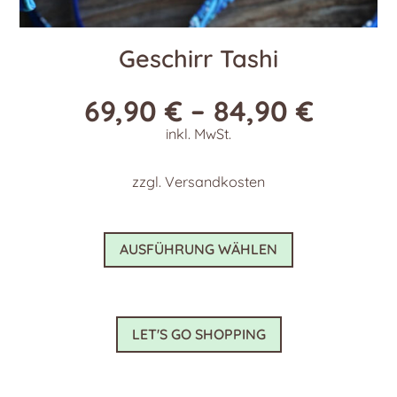
Geschirr Tashi
69,90
€
–
84,90
€
inkl. MwSt.
zzgl.
Versandkosten
Dieses
AUSFÜHRUNG WÄHLEN
Produkt
weist
mehrere
Varianten
LET'S GO SHOPPING
auf.
Die
Optionen