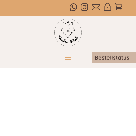



~

Bestellstatus