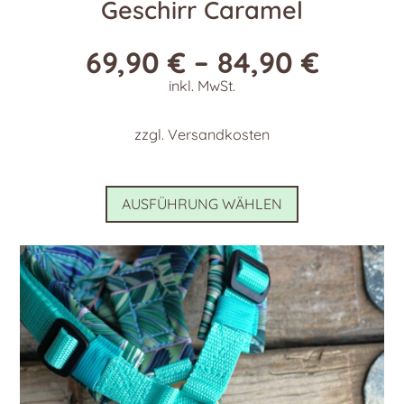
Geschirr Caramel
69,90
€
–
84,90
€
inkl. MwSt.
zzgl.
Versandkosten
Dieses
AUSFÜHRUNG WÄHLEN
Produkt
weist
mehrere
Varianten
auf.
Die
Optionen
können
auf