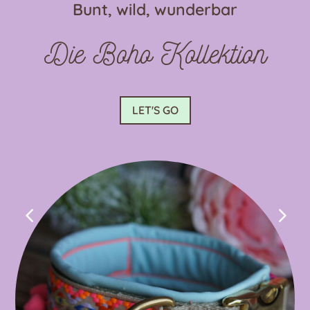
Bunt, wild, wunderbar
der
Produktseite
Die Boho Kollektion
gewählt
werden
LET'S GO
4
5