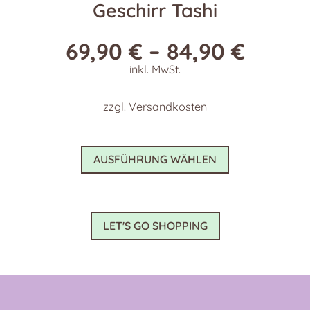
Geschirr Tashi
69,90
€
–
84,90
€
inkl. MwSt.
zzgl.
Versandkosten
Dieses
AUSFÜHRUNG WÄHLEN
Produkt
weist
mehrere
Varianten
LET'S GO SHOPPING
auf.
Die
Optionen
können
auf