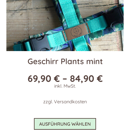
gewählt
werden
Geschirr Plants mint
69,90
€
–
84,90
€
inkl. MwSt.
zzgl.
Versandkosten
Dieses
AUSFÜHRUNG WÄHLEN
Produkt