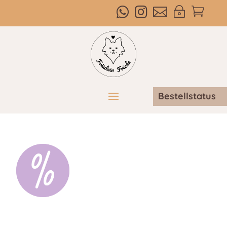



~

Bestellstatus