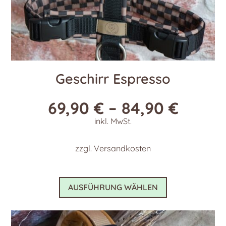
Geschirr Espresso
69,90
€
–
84,90
€
inkl. MwSt.
zzgl.
Versandkosten
Dieses
AUSFÜHRUNG WÄHLEN
Produkt
weist
mehrere