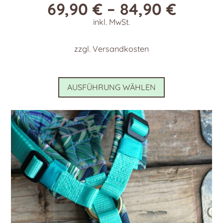
69,90
€
–
84,90
€
inkl. MwSt.
zzgl.
Versandkosten
Dieses
AUSFÜHRUNG WÄHLEN
Produkt
weist
mehrere
Varianten
auf.
Die
Optionen
können
auf
der
Produktseite