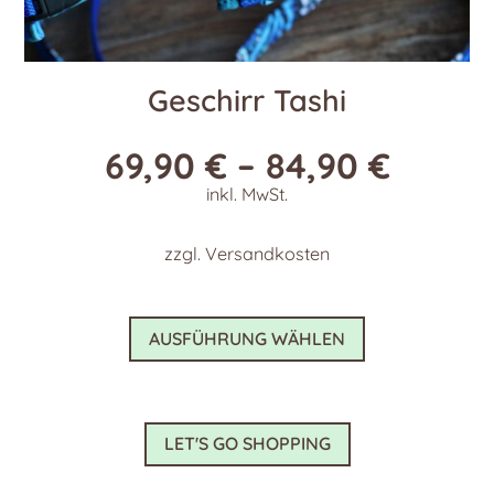
Geschirr Tashi
69,90
€
–
84,90
€
inkl. MwSt.
zzgl.
Versandkosten
Dieses
AUSFÜHRUNG WÄHLEN
Produkt
weist
mehrere
Varianten
LET'S GO SHOPPING
auf.
Die