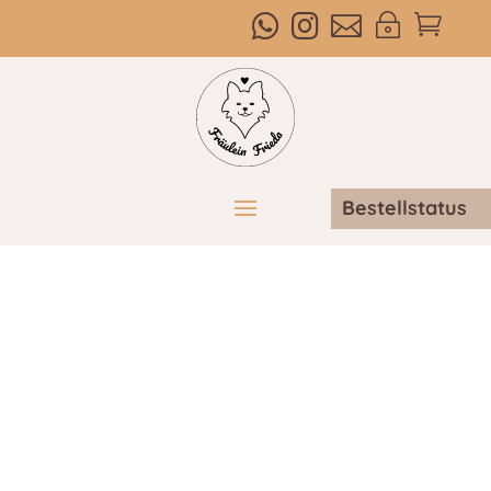



~

Bestellstatus