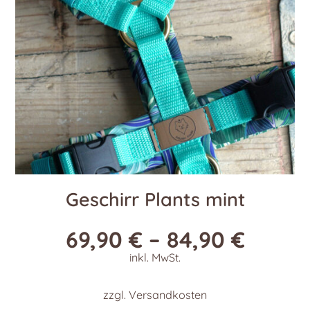
auf
der
Produktseite
gewählt
werden
Geschirr Plants mint
69,90
€
–
84,90
€
inkl. MwSt.
zzgl.
Versandkosten