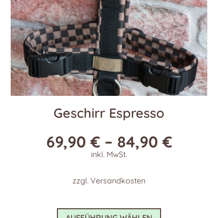
Geschirr Espresso
69,90
€
–
84,90
€
inkl. MwSt.
zzgl.
Versandkosten
Dieses
AUSFÜHRUNG WÄHLEN