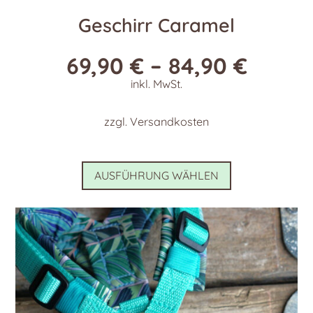
Geschirr Caramel
69,90
€
–
84,90
€
inkl. MwSt.
zzgl.
Versandkosten
Dieses
AUSFÜHRUNG WÄHLEN
Produkt
weist
mehrere
Varianten
auf.
Die
Optionen
können