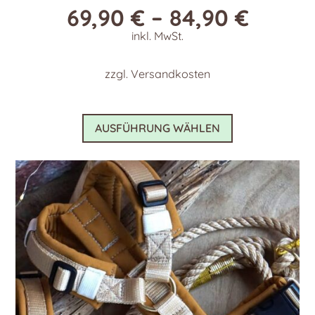
69,90
€
–
84,90
€
inkl. MwSt.
zzgl.
Versandkosten
Dieses
AUSFÜHRUNG WÄHLEN
Produkt
weist
mehrere
Varianten
auf.
Die
Optionen
können
auf
der
Produktseite