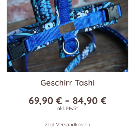
der
Produktseite
gewählt
werden
Geschirr Tashi
69,90
€
–
84,90
€
inkl. MwSt.
zzgl.
Versandkosten