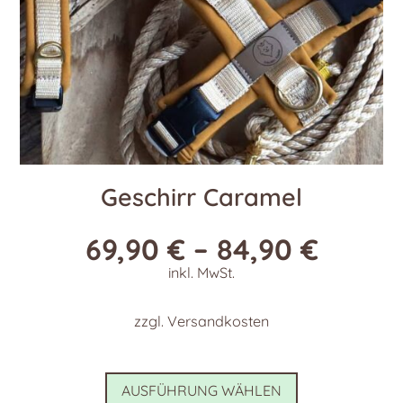
gewählt
werden
Geschirr Caramel
69,90
€
–
84,90
€
inkl. MwSt.
zzgl.
Versandkosten
Dieses
AUSFÜHRUNG WÄHLEN
Produkt