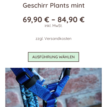
Geschirr Plants mint
69,90
€
–
84,90
€
inkl. MwSt.
zzgl.
Versandkosten
Dieses
AUSFÜHRUNG WÄHLEN
Produkt
weist
mehrere
Varianten
auf.
Die
Optionen
können
auf