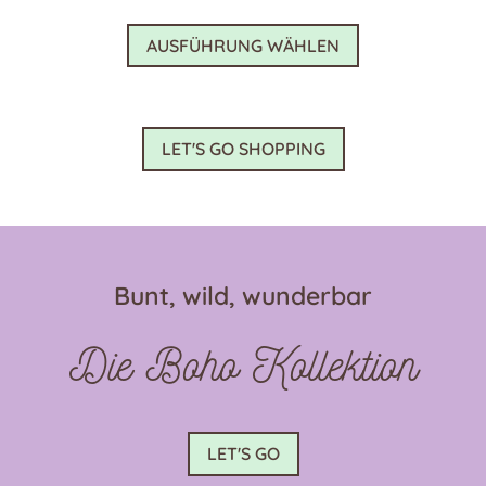
Dieses
AUSFÜHRUNG WÄHLEN
Produkt
weist
mehrere
Varianten
LET'S GO SHOPPING
auf.
Die
Optionen
können
auf
Bunt, wild, wunderbar
der
Produktseite
Die Boho Kollektion
gewählt
werden
LET'S GO