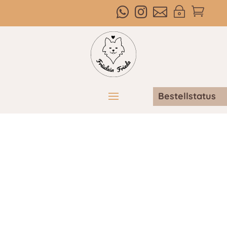



~

Bestellstatus