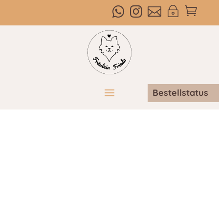



~

Bestellstatus