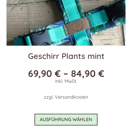
werden
Geschirr Plants mint
69,90
€
–
84,90
€
inkl. MwSt.
zzgl.
Versandkosten
Dieses
AUSFÜHRUNG WÄHLEN
Produkt
weist