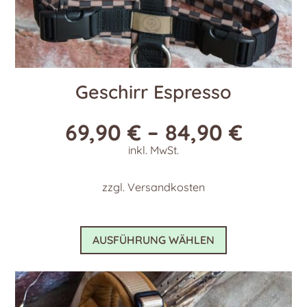
Geschirr Espresso
69,90
€
–
84,90
€
inkl. MwSt.
zzgl.
Versandkosten
Dieses
AUSFÜHRUNG WÄHLEN
Produkt
weist
mehrere
Varianten