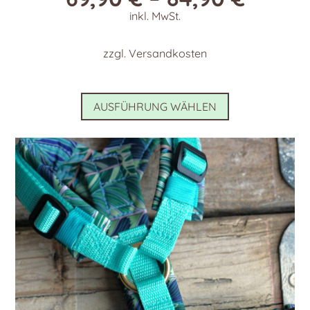
inkl. MwSt.
zzgl.
Versandkosten
Dieses
AUSFÜHRUNG WÄHLEN
Produkt
weist
mehrere
Varianten
auf.
Die
Optionen
können
auf
der
Produktseite
gewählt