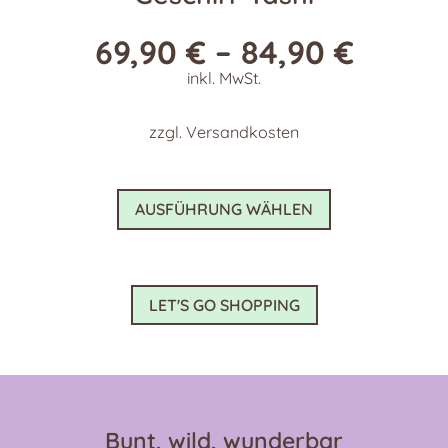
69,90
€
–
84,90
€
inkl. MwSt.
zzgl.
Versandkosten
Dieses
AUSFÜHRUNG WÄHLEN
Produkt
weist
mehrere
Varianten
LET'S GO SHOPPING
auf.
Die
Optionen
können
auf
Bunt, wild, wunderbar
der