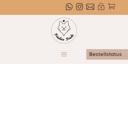



~

Bestellstatus