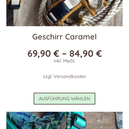
Geschirr Caramel
69,90
€
–
84,90
€
inkl. MwSt.
zzgl.
Versandkosten
Dieses
AUSFÜHRUNG WÄHLEN
Produkt
weist
mehrere
Varianten
auf.