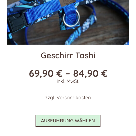
werden
Geschirr Tashi
69,90
€
–
84,90
€
inkl. MwSt.
zzgl.
Versandkosten
Dieses
AUSFÜHRUNG WÄHLEN
Produkt
weist