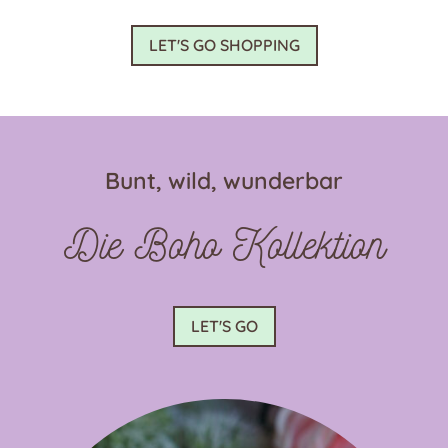
mehrere
Varianten
LET'S GO SHOPPING
auf.
Die
Optionen
können
auf
Bunt, wild, wunderbar
der
Produktseite
Die Boho Kollektion
gewählt
werden
LET'S GO