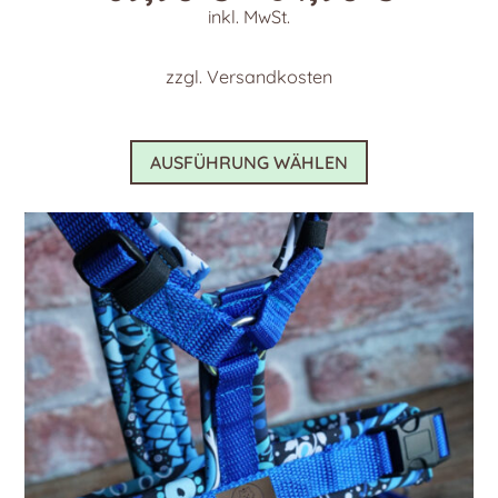
inkl. MwSt.
zzgl.
Versandkosten
Dieses
AUSFÜHRUNG WÄHLEN
Produkt
weist
mehrere
Varianten
auf.
Die
Optionen
können
auf
der
Produktseite
gewählt