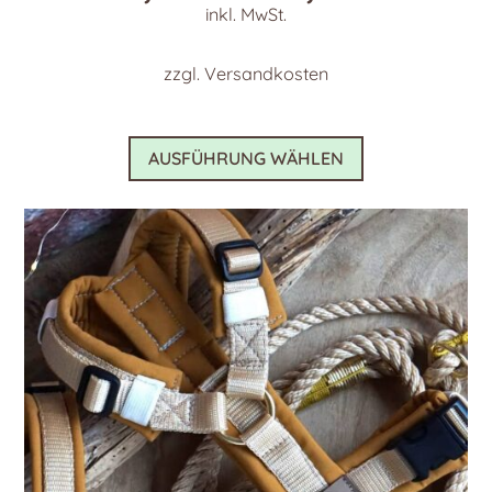
inkl. MwSt.
zzgl.
Versandkosten
Dieses
AUSFÜHRUNG WÄHLEN
Produkt
weist
mehrere
Varianten
auf.
Die
Optionen
können
auf
der
Produktseite
gewählt