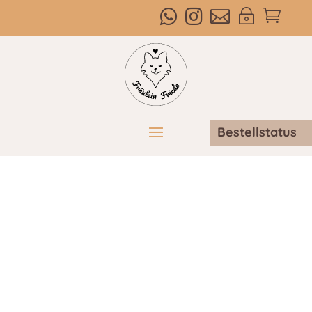



~

Bestellstatus