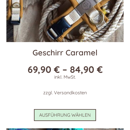
werden
Geschirr Caramel
69,90
€
–
84,90
€
inkl. MwSt.
zzgl.
Versandkosten
Dieses
AUSFÜHRUNG WÄHLEN
Produkt
weist