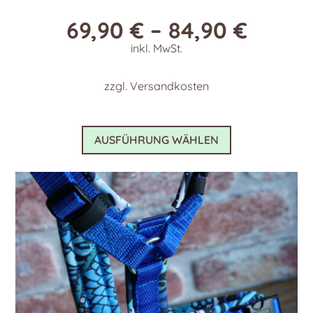
69,90
€
–
84,90
€
inkl. MwSt.
zzgl.
Versandkosten
Dieses
AUSFÜHRUNG WÄHLEN
Produkt
weist
mehrere
Varianten
auf.
Die
Optionen
können
auf
der