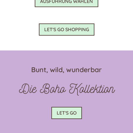
AUSFÜHRUNG WÄHLEN
Produkt
weist
mehrere
Varianten
LET'S GO SHOPPING
auf.
Die
Optionen
können
auf
Bunt, wild, wunderbar
der
Produktseite
Die Boho Kollektion
gewählt
werden
LET'S GO