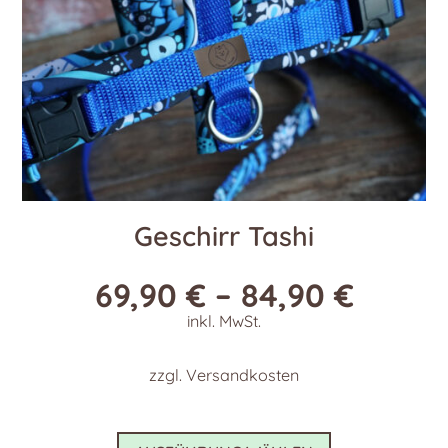
Produktseite
gewählt
werden
Geschirr Tashi
69,90
€
–
84,90
€
inkl. MwSt.
zzgl.
Versandkosten
Dieses