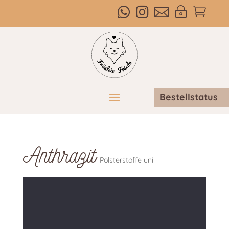



~

Bestellstatus
Anthrazit
Polsterstoffe uni