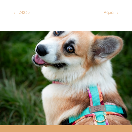
←
24235
Aqua
→