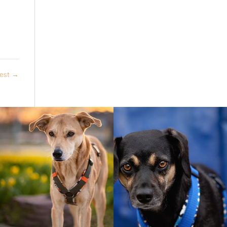
est
→