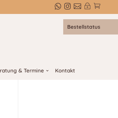



~

Bestellstatus
ratung & Termine
Kontakt